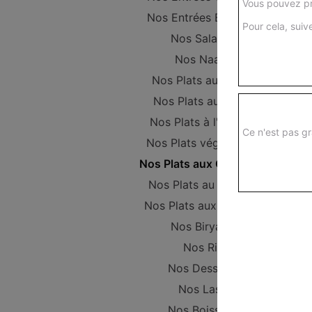
Vous pouvez pr
Nos Entrées Beignets
Pour cela, suive
Nos Salades
Nos Naans
Nos Plats au Poulet
Nos Plats au Boeuf
Nos Plats à l'Agneau
Ce n'est pas gr
Nos Plats végétariens
Nos Plats aux Crevettes
Nos Plats au Poisson
Nos Plats aux Gambas
Nos Biryanis
Nos Riz
Nos Desserts
Nos Lassi
Nos Boissons