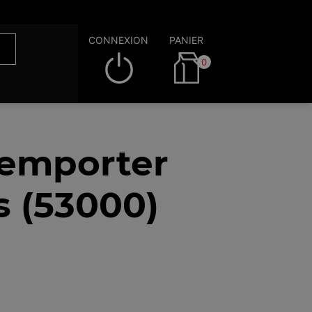
CONNEXION
PANIER
0
 emporter
s (53000)