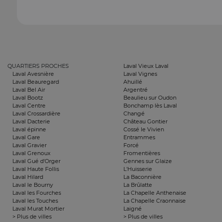
QUARTIERS PROCHES
Laval Vieux Laval
Laval Avesnière
Laval Vignes
Laval Beauregard
Ahuillé
Laval Bel Air
Argentré
Laval Bootz
Beaulieu sur Oudon
Laval Centre
Bonchamp lès Laval
Laval Crossardière
Changé
Laval Dacterie
Château Gontier
Laval épinne
Cossé le Vivien
Laval Gare
Entrammes
Laval Gravier
Forcé
Laval Grenoux
Fromentières
Laval Gué d'Orger
Gennes sur Glaize
Laval Haute Follis
L'Huisserie
Laval Hilard
La Baconnière
Laval le Bourny
La Brûlatte
Laval les Fourches
La Chapelle Anthenaise
Laval les Touches
La Chapelle Craonnaise
Laval Murat Mortier
Laigné
> Plus de villes
> Plus de villes