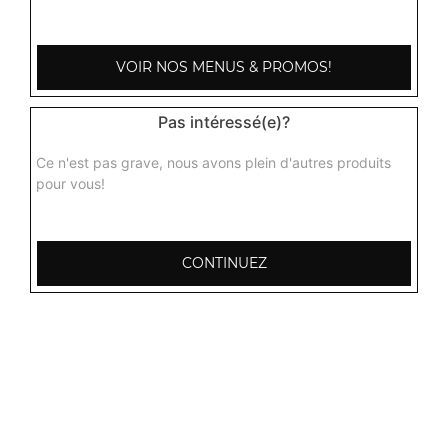
3.50
€
VOIR NOS MENUS & PROMOS!
Pas intéressé(e)?
Ce n'est pas grave, nous avons plein d'autres produits
pour vous!
CONTINUEZ
103, Avenue Robert Buron
53000 Laval
Mentions légales