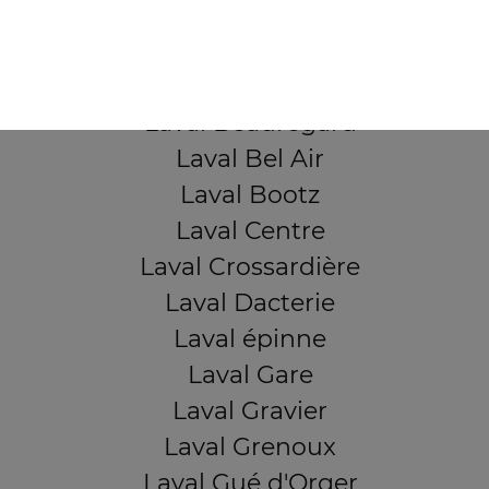
QUARTIERS PROCHES
Laval Avesnière
Laval Beauregard
Laval Bel Air
Laval Bootz
Laval Centre
Laval Crossardière
Laval Dacterie
Laval épinne
Laval Gare
Laval Gravier
Laval Grenoux
Laval Gué d'Orger