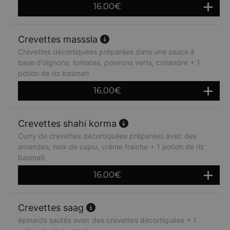
16.00
€
Crevettes masssla
Crevettes décortiquées préparées dans une sauce à
base d'oignons, tomates, poivrons verts, coriandre + 1
potion de riz basmati
16.00
€
Crevettes shahi korma
Curry de crevettes décortiquées préparées avec des
amandes, noix de cajou, crème fraiche + 1 potion de riz
basmati
16.00
€
Crevettes saag
épinards sautés avec des crevettes décortiquées + 1