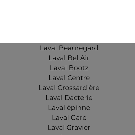
Mentions légales
QUARTIERS PROCHES
Laval Avesnière
Laval Beauregard
Laval Bel Air
Laval Bootz
Laval Centre
Laval Crossardière
Laval Dacterie
Laval épinne
Laval Gare
Laval Gravier