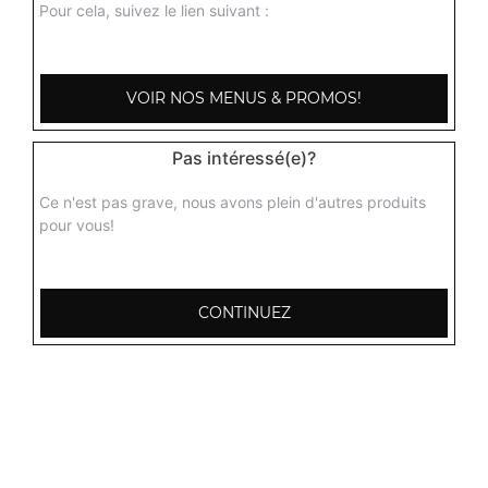
Pour cela, suivez le lien suivant :
VOIR NOS MENUS & PROMOS!
Pas intéressé(e)?
Ce n'est pas grave, nous avons plein d'autres produits
pour vous!
CONTINUEZ
103, Avenue Robert Buron
53000 Laval