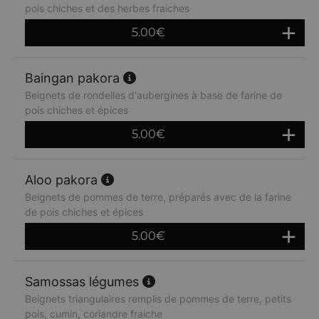
pois chiches et des herbes fraiches
5.00
€
Baingan pakora
Beignets de rondelles d'aubergines à base de farine de
pois chiches et épices
5.00
€
Aloo pakora
Beignets de pommes de terre, préparés avec de la farine
de pois chiches et épices
5.00
€
Samossas légumes
Beignets triangulaires remplis de pommes de terre, petits
pois, cumin, coriandre fraiche