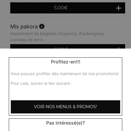
5.00
€
Mix pakora
Assortiment de beignets d'oignons, d'aubergines,
pommes de terre
6.00
€
Profitez-en!!!
Vous pouvez profiter dès maintenant de nos promotions!
Pour cela, suivez le lien suivant :
VOIR NOS MENUS & PROMOS!
Pas intéressé(e)?