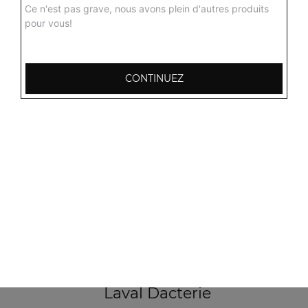
Ce n'est pas grave, nous avons plein d'autres produits
pour vous!
103, Avenue Robert Buron
53000 Laval
CONTINUEZ
Mentions légales
QUARTIERS PROCHES
Laval Avesnière
Laval Beauregard
Laval Bel Air
Laval Bootz
Laval Centre
Laval Crossardière
Laval Dacterie