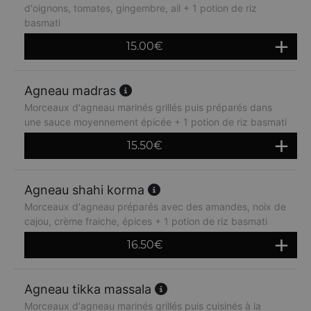
d'oignons, tomates, gingembre, ail + 1 potion de riz
basmati
15.00
€
Agneau madras
Morceaux d'agneau marinés grillés puis préparés dans
une sauce moyennement épicée + 1 potion de riz basmati
15.50
€
Agneau shahi korma
Morceaux d'agneau préparés avec des amandes, noix de
cajou, crème fraiche, épices + 1 potion de riz basmati
16.50
€
Agneau tikka massala
Morceaux d'agneau marinés grillés puis cuisinés à la