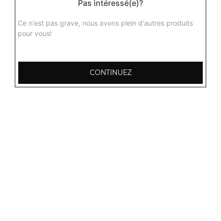
Pas intéressé(e)?
Agneau dall
Curry d'agneau aux lentilles jaunes avec différentes
Ce n'est pas grave, nous avons plein d'autres produits
épices du kashmir + 1 potion de riz basmati
pour vous!
16.00
€
CONTINUEZ
Agneau aux champignons
Curry d'agneau aux champignons délicieusement
parfumé aux épices + 1 potion de riz basmati
16.00
€