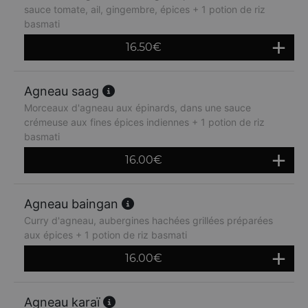
sauce tomate, ail, gingembre, épices + 1 potion de riz
basmati
16.50
€
Agneau saag
Morceaux d'agneau aux épinards, dans une sauce
crémeuse aux fines épices indiennes + 1 potion de riz
basmati
16.00
€
Agneau baingan
Curry d'agneau, aubergines hachées grillées préparées
aux épices + 1 potion de riz basmati
16.00
€
Agneau karaï