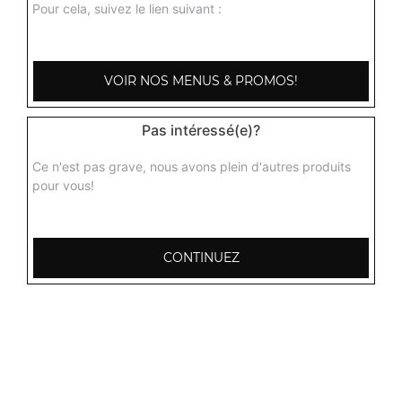
Pour cela, suivez le lien suivant :
VOIR NOS MENUS & PROMOS!
Pas intéressé(e)?
Ce n'est pas grave, nous avons plein d'autres produits
pour vous!
CONTINUEZ
103, Avenue Robert Buron
53000 Laval