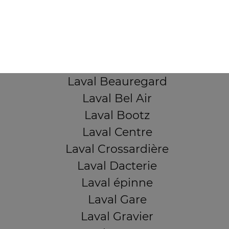
Mentions légales
QUARTIERS PROCHES
Laval Avesnière
Laval Beauregard
Laval Bel Air
Laval Bootz
Laval Centre
Laval Crossardière
Laval Dacterie
Laval épinne
Laval Gare
Laval Gravier