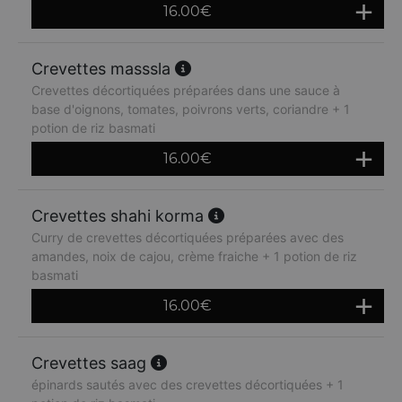
16.00
€
Crevettes masssla
Crevettes décortiquées préparées dans une sauce à
base d'oignons, tomates, poivrons verts, coriandre + 1
potion de riz basmati
16.00
€
Crevettes shahi korma
Curry de crevettes décortiquées préparées avec des
amandes, noix de cajou, crème fraiche + 1 potion de riz
basmati
16.00
€
Crevettes saag
épinards sautés avec des crevettes décortiquées + 1