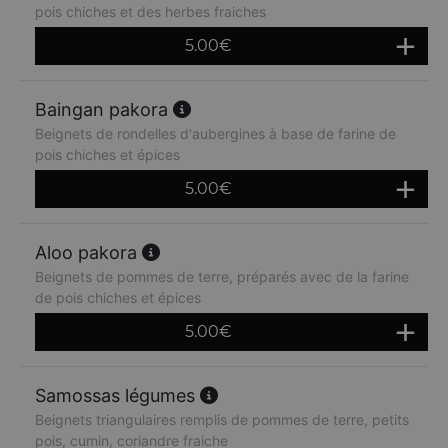
pois chiches et des herbes fraiches
5.00
€
Baingan pakora
Beignets de rondelles d'aubergines à base de farine de
pois chiches et épices
5.00
€
Aloo pakora
Beignets de pommes de terre, préparés avec de la farine
de pois chiches et épices
5.00
€
Samossas légumes
Beignets triangulaires remplis de pommes de terre, petits
pois, cumin, coriandre fraiche