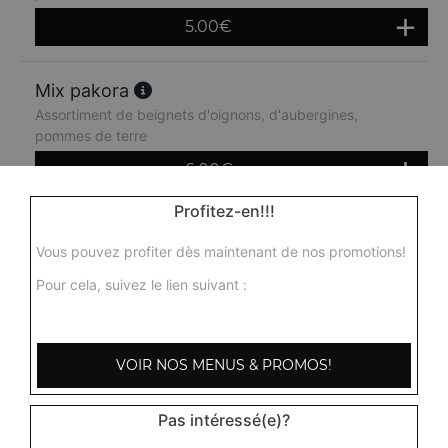
5.00
€
Mix pakora
Assortiment de beignets d'oignons, d'aubergines,
pommes de terre
6.00
€
Profitez-en!!!
Vous pouvez profiter dès maintenant de nos promotions!
Pour cela, suivez le lien suivant :
VOIR NOS MENUS & PROMOS!
Pas intéressé(e)?