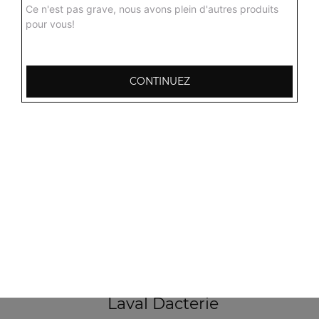
Ce n'est pas grave, nous avons plein d'autres produits
pour vous!
103, Avenue Robert Buron
53000 Laval
CONTINUEZ
Mentions légales
QUARTIERS PROCHES
Laval Avesnière
Laval Beauregard
Laval Bel Air
Laval Bootz
Laval Centre
Laval Crossardière
Laval Dacterie