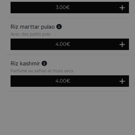
3.00
€
Riz marttar pulao
Avec des petits pois
4.00
€
Riz kashmir
Parfumé au safran et fruits secs
4.00
€