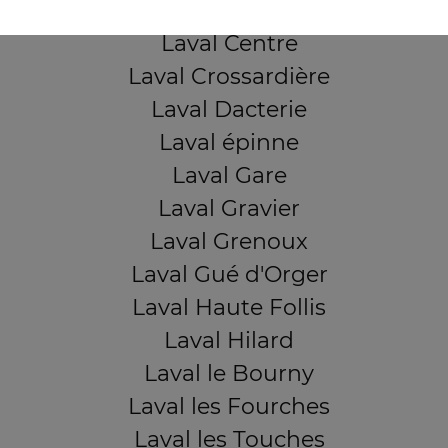
Laval Bootz
Laval Centre
Laval Crossardière
Laval Dacterie
Laval épinne
Laval Gare
Laval Gravier
Laval Grenoux
Laval Gué d'Orger
Laval Haute Follis
Laval Hilard
Laval le Bourny
Laval les Fourches
Laval les Touches