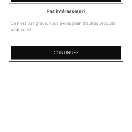
Pas intéressé(e)?
Ce n'est pas grave, nous avons plein d'autres produits
pour vous!
CONTINUEZ
103, Avenue Robert Buron
53000 Laval
Mentions légales
QUARTIERS PROCHES
Laval Avesnière
Laval Beauregard
Laval Bel Air