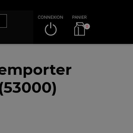
CONNEXION
PANIER
0
 emporter
(53000)