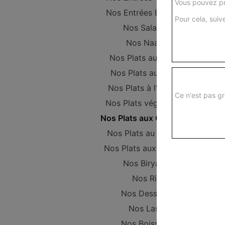
Vous pouvez pr
Nos Entrées Beignets
Pour cela, suive
Nos Salades
Nos Naans
Nos Plats au Poulet
Nos Plats au Boeuf
Nos Plats à l'Agneau
Ce n'est pas gr
Nos Plats végétariens
Nos Plats aux Crevettes
Nos Plats au Poisson
Nos Plats aux Gambas
Nos Biryanis
Nos Riz
Nos Desserts
Nos Lassi
Nos Boissons