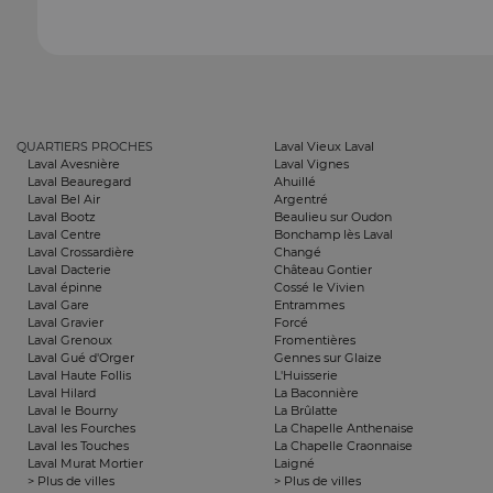
QUARTIERS PROCHES
Laval Vieux Laval
Laval Avesnière
Laval Vignes
Laval Beauregard
Ahuillé
Laval Bel Air
Argentré
Laval Bootz
Beaulieu sur Oudon
Laval Centre
Bonchamp lès Laval
Laval Crossardière
Changé
Laval Dacterie
Château Gontier
Laval épinne
Cossé le Vivien
Laval Gare
Entrammes
Laval Gravier
Forcé
Laval Grenoux
Fromentières
Laval Gué d'Orger
Gennes sur Glaize
Laval Haute Follis
L'Huisserie
Laval Hilard
La Baconnière
Laval le Bourny
La Brûlatte
Laval les Fourches
La Chapelle Anthenaise
Laval les Touches
La Chapelle Craonnaise
Laval Murat Mortier
Laigné
> Plus de villes
> Plus de villes