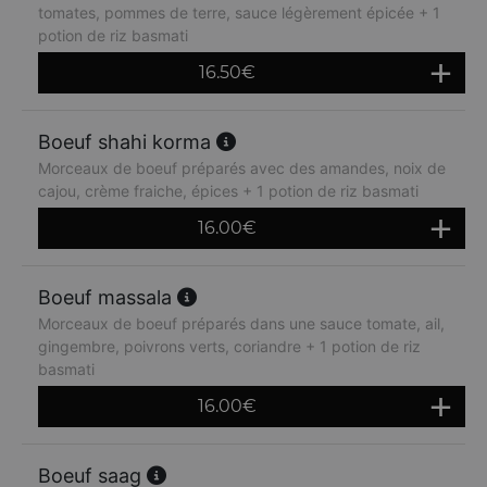
tomates, pommes de terre, sauce légèrement épicée + 1
potion de riz basmati
16.50
€
Boeuf shahi korma
Morceaux de boeuf préparés avec des amandes, noix de
cajou, crème fraiche, épices + 1 potion de riz basmati
16.00
€
Boeuf massala
Morceaux de boeuf préparés dans une sauce tomate, ail,
gingembre, poivrons verts, coriandre + 1 potion de riz
basmati
16.00
€
Boeuf saag