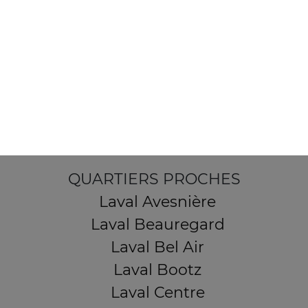
103, Avenue Robert Buron
53000 Laval
Mentions légales
QUARTIERS PROCHES
Laval Avesnière
Laval Beauregard
Laval Bel Air
Laval Bootz
Laval Centre