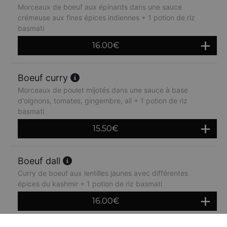
Morceaux de boeuf aux épinards dans une sauce
crémeuse aux fines épices indiennes + 1 potion de riz
basmati
16.00
€
Boeuf curry
Morceaux de poulet mijotés dans une sauce à base
d'oignons, tomates, gingembre, ail + 1 potion de riz
basmati
15.50
€
Boeuf dall
Curry de boeuf aux lentilles jaunes avec différentes
épices du kashmir + 1 potion de riz basmati
16.00
€