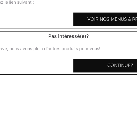
z le lien suivant :
VOIR NOS MENUS & P
Halwa
Pas intéressé(e)?
Gâteau à la semoule, aux amandes, noix de coco
ave, nous avons plein d'autres produits pour vous!
Salade de fruits
CONTINUEZ
Fruits exotiques, sirop de rose, pulpe de mangue
Kulfi
Glace maison à base de lai, pistaches, sirop de rose
Gulab jamun
Petites boules indiennes au sirop de sucre, cardamome