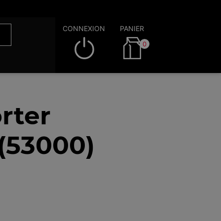
CONNEXION
PANIER
0
rter
(53000)