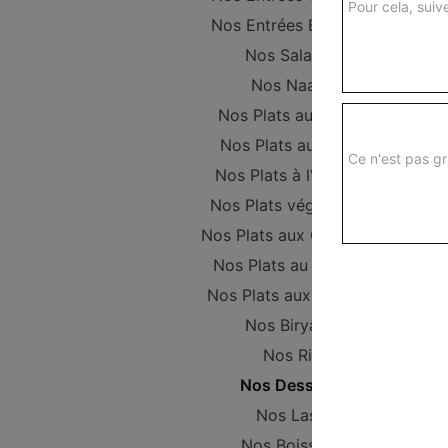
Pour cela, suive
Nos Entrées Beignets
Nos Salades
Nos Naans
Nos Plats au Poulet
Nos Plats au Boeuf
Ce n'est pas gr
Nos Plats à l'Agneau
Nos Plats végétariens
Nos Plats aux Crevettes
Nos Plats au Poisson
Nos Plats aux Gambas
Nos Biryanis
Nos Riz
Nos Desserts
Nos Lassi
Nos Boissons