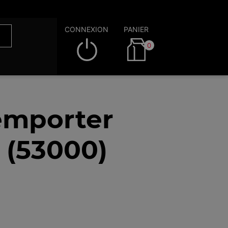
CONNEXION
PANIER
0
emporter
 (53000)