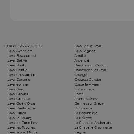
QUARTIERS PROCHES
Laval Vieux Laval
Laval Avesnière
Laval Vignes
Laval Beauregard
Ahuillé
Laval Bel Air
Argentré
Laval Bootz
Beaulieu sur Oudon
Laval Centre
Bonchamp lès Laval
Laval Crossardière
Changé
Laval Dacterie
Château Gontier
Laval épinne
Cossé le Vivien
Laval Gare
Entrammes
Laval Gravier
Forcé
Laval Grenoux
Fromentières
Laval Gué d'Orger
Gennes sur Glaize
Laval Haute Follis
L'Huisserie
Laval Hilard
La Baconnière
Laval le Bourny
La Brûlatte
Laval les Fourches
La Chapelle Anthenaise
Laval les Touches
La Chapelle Craonnaise
Laval Murat Mortier
Laigné