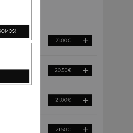
ROMOS!
21.00
€
s dans une sauce
riz basmati
20.50
€
és dans une sauce
21.00
€
s servies dans une
on de riz basmati
21.50
€
s servies dans une