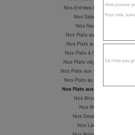
Vous pouvez pr
Nos Entrées Beignets
Pour cela, suive
Nos Salades
Nos Naans
Nos Plats au Poulet
Nos Plats au Boeuf
Nos Plats à l'Agneau
Ce n'est pas gr
Nos Plats végétariens
Nos Plats aux Crevettes
Nos Plats au Poisson
Nos Plats aux Gambas
Nos Biryanis
Nos Riz
Nos Desserts
Nos Lassi
Nos Boissons