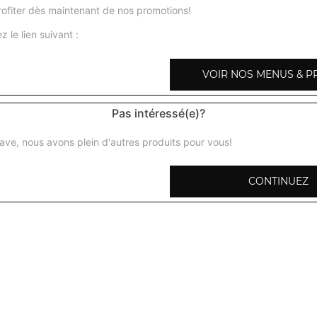
ofiter dès maintenant de nos promotions!
z le lien suivant :
VOIR NOS MENUS & P
Gambas malai
Gambas marinées, grillées au four tandoor puis préparée
Pas intéressé(e)?
aux amandes, noix de cajou, crème fraiche + 1 potion de 
ave, nous avons plein d'autres produits pour vous!
Gambas curry
Gambas marinées et grillées au four tandoor puis prépar
CONTINUEZ
curry + 1 potion de riz basmati
Gambas massala
Gambas marinées aux épices, grillées au four tandoor pui
sauce tomate, ail, gingembre, poivrons, coriandre + 1 poti
Gambas baingan
Gambas marinées aux épices, grillées au four tandoor pui