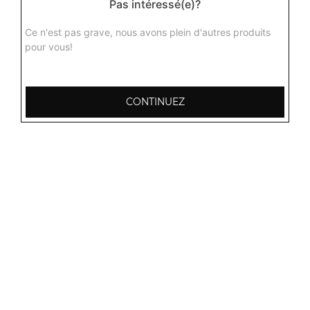
Pas intéressé(e)?
Agneau dall
Curry d'agneau aux lentilles jaunes avec différentes
Ce n'est pas grave, nous avons plein d'autres produits
épices du kashmir + 1 potion de riz basmati
pour vous!
16.00
€
CONTINUEZ
Agneau aux champignons
Curry d'agneau aux champignons délicieusement
parfumé aux épices + 1 potion de riz basmati
16.00
€