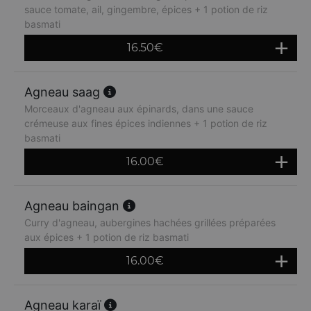
sauce tomate, ail, gingembre, épices + 1 potion de riz
basmati
16.50
€
Agneau saag
Morceaux d'agneau aux épinards, dans une sauce
crémeuse aux fines épices indiennes + 1 potion de riz
basmati
16.00
€
Agneau baingan
Curry d'agneau, aubergines hachées grillées préparées
aux épices + 1 potion de riz basmati
16.00
€
Agneau karaï