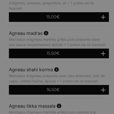
d'oignons, tomates, gingembre, ail + 1 potion de riz
basmati
15.00
€
Agneau madras
Morceaux d'agneau marinés grillés puis préparés dans
une sauce moyennement épicée + 1 potion de riz basmati
15.50
€
Agneau shahi korma
Morceaux d'agneau préparés avec des amandes, noix de
cajou, crème fraiche, épices + 1 potion de riz basmati
16.50
€
Agneau tikka massala
Morceaux d'agneau marinés grillés puis cuisinés à la