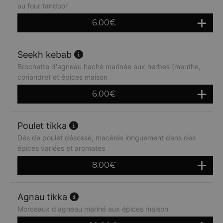
au four tandoor
6.00
€
Seekh kebab
Brochette d'agneau haché marinée aux herbes (menthe,
coriandre) et épices maison
6.00
€
Poulet tikka
Dès de poulet désossé, macérés longuement dans des
épices variées et aromates
8.00
€
Agnau tikka
Morceaux d'agneau mariné aux épices maison