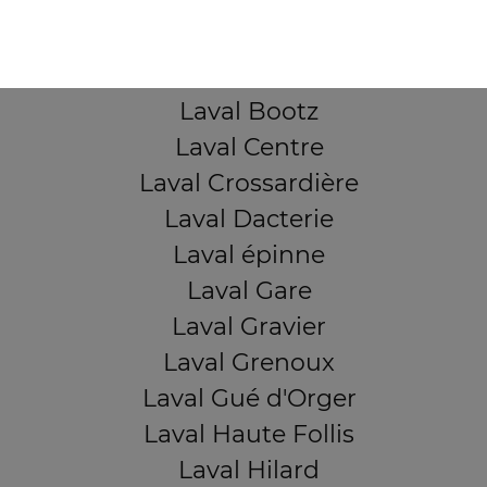
Laval Avesnière
Laval Beauregard
Laval Bel Air
Laval Bootz
Laval Centre
Laval Crossardière
Laval Dacterie
Laval épinne
Laval Gare
Laval Gravier
Laval Grenoux
Laval Gué d'Orger
Laval Haute Follis
Laval Hilard