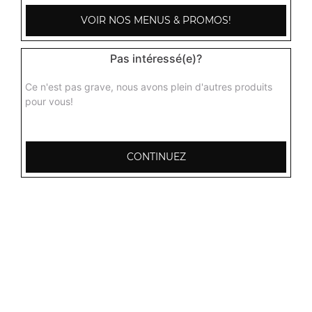
VOIR NOS MENUS & PROMOS!
Pas intéressé(e)?
Ce n'est pas grave, nous avons plein d'autres produits
pour vous!
CONTINUEZ
103, Avenue Robert Buron
53000 Laval
Mentions légales
QUARTIERS PROCHES