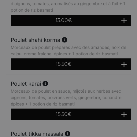
d'oignons, tomates, aromatisés au gingembre et à l'ail + 1
potion de riz basmati
13.00
€
Poulet shahi korma
Morceaux de poulet préparés avec des amandes, noix de
cajou, crème fraiche, épices + 1 potion de riz basmati
15.50
€
Poulet karai
Morceaux de poulet en sauce, mijotés aux herbes avec
oignons, tomates, poivrons verts, gingembre, coriandre,
épices + 1 potion de riz basmati
15.50
€
Poulet tikka massala