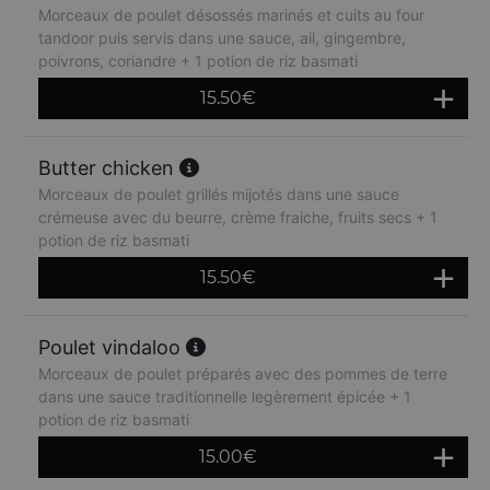
Morceaux de poulet désossés marinés et cuits au four
tandoor puis servis dans une sauce, ail, gingembre,
poivrons, coriandre + 1 potion de riz basmati
15.50
€
Butter chicken
Morceaux de poulet grillés mijotés dans une sauce
crémeuse avec du beurre, crème fraiche, fruits secs + 1
potion de riz basmati
15.50
€
Poulet vindaloo
Morceaux de poulet préparés avec des pommes de terre
dans une sauce traditionnelle legèrement épicée + 1
potion de riz basmati
15.00
€