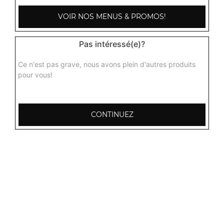
VOIR NOS MENUS & PROMOS!
Poulet baingan
Curry de poulet, aubergines hachées grillés aux épices
indiennes + 1 potion de riz basmati
Pas intéressé(e)?
15.00
€
Ce n'est pas grave, nous avons plein d'autres produits
pour vous!
Poulet roganjosh
Curry de poulet très épicé et pimenté + 1 potion de riz
basmati
CONTINUEZ
15.00
€
Poulet aux champignons
Curry de poulet aux champignons parfumés aux épices +
1 potion de riz basmati
15.50
€