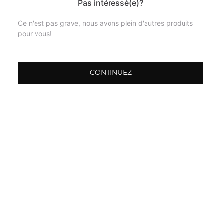
Pas intéressé(e)?
Agneau dall
Curry d'agneau aux lentilles jaunes avec différentes
Ce n'est pas grave, nous avons plein d'autres produits
épices du kashmir + 1 potion de riz basmati
pour vous!
16.00
€
CONTINUEZ
Agneau aux champignons
Curry d'agneau aux champignons délicieusement
parfumé aux épices + 1 potion de riz basmati
16.00
€