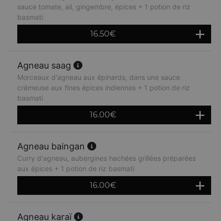
sauce tomate, ail, gingembre, épices + 1 potion de riz
basmati
16.50
€
Agneau saag
Morceaux d'agneau aux épinards, dans une sauce
crémeuse aux fines épices indiennes + 1 potion de riz
basmati
16.00
€
Agneau baingan
Curry d'agneau, aubergines hachées grillées préparées
aux épices + 1 potion de riz basmati
16.00
€
Agneau karaï