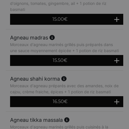
d'oignons, tomates, gingembre, ail + 1 potion de riz
basmati
15.00
€
Agneau madras
Morceaux d'agneau marinés grillés puis préparés dans
une sauce moyennement épicée + 1 potion de riz basmati
15.50
€
Agneau shahi korma
Morceaux d'agneau préparés avec des amandes, noix de
cajou, crème fraiche, épices + 1 potion de riz basmati
16.50
€
Agneau tikka massala
Morceaux d'agneau marinés grillés puis cuisinés à la