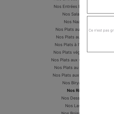
Nos Entrées Beignets
Nos Salades
Nos Naans
Nos Plats au Poulet
Ce n'est pas gr
Nos Plats au Boeuf
Nos Plats à l'Agneau
Nos Plats végétariens
Nos Plats aux Crevettes
Nos Plats au Poisson
Nos Plats aux Gambas
Nos Biryanis
Nos Riz
Nos Desserts
Nos Lassi
Nos Boissons