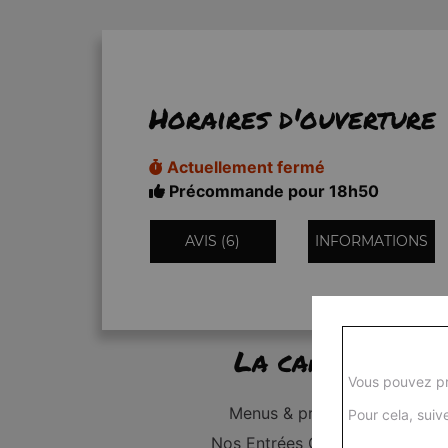
Horaires d'ouverture
Actuellement fermé
Précommande pour 18h50
AVIS (6)
INFORMATIONS
La carte
Vous pouvez pr
Menus & promos
Pour cela, suive
Nos Entrées Grillades