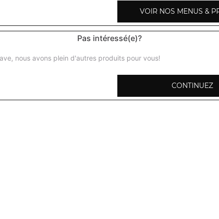
VOIR NOS MENUS & P
Pas intéressé(e)?
Riz basmati
ave, nous avons plein d'autres produits pour vous!
Parfumé au safran et cumin
CONTINUEZ
Riz marttar pulao
Avec des petits pois
Riz kashmir
Parfumé au safran et fruits secs