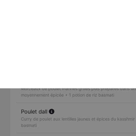
dans une sauce, ail, gingembre, poivrons, coriandre + 1 p
Butter chicken
Morceaux de poulet grillés mijotés dans une sauce créme
crème fraiche, fruits secs + 1 potion de riz basmati
Poulet vindaloo
Morceaux de poulet préparés avec des pommes de terre
traditionnelle legèrement épicée + 1 potion de riz basmati
Poulet madras
Morceaux de poulet marinés grillés puis préparés dans u
moyennement épicée + 1 potion de riz basmati
Poulet dall
Curry de poulet aux lentilles jaunes et épices du kasshmir 
basmati