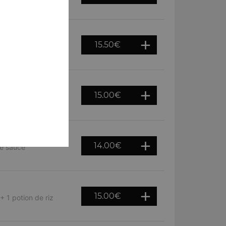
otion de riz basmati
15.50
€
use avec du beurre,
15.00
€
 dans une sauce
14.00
€
ne sauce
15.00
€
+ 1 potion de riz