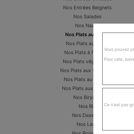
Nos Entrées Beignets
Nos Salades
Nos Naans
Nos Plats au Poulet
Nos Plats au Boeuf
Vous pouvez pr
Nos Plats à l'Agneau
Pour cela, suive
Nos Plats végétariens
Nos Plats aux Crevettes
Nos Plats au Poisson
Nos Plats aux Gambas
Nos Biryanis
Ce n'est pas gr
Nos Riz
Nos Desserts
Nos Lassi
Nos Boissons