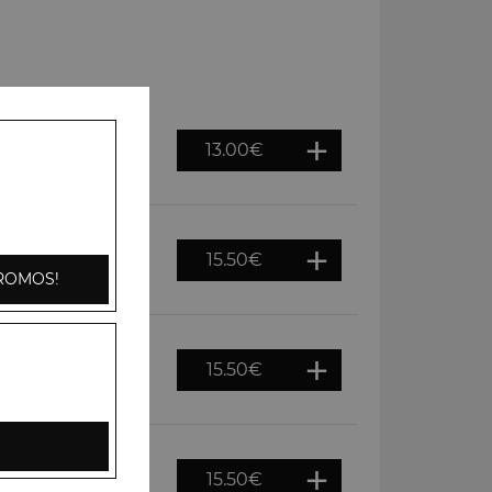
13.00
€
ons, tomates,
i
15.50
€
 cajou, crème
ROMOS!
15.50
€
gnons, tomates,
e riz basmati
15.50
€
door puis servis