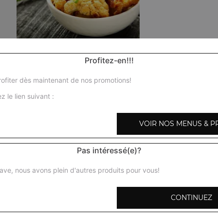
Poulet curry
Profitez-en!!!
Morceaux de poulet mijotés dans une sauce à base d'oign
aromatisés au gingembre et à l'ail + 1 potion de riz basmat
ofiter dès maintenant de nos promotions!
z le lien suivant :
Poulet shahi korma
Morceaux de poulet préparés avec des amandes, noix de
VOIR NOS MENUS & P
fraiche, épices + 1 potion de riz basmati
Pas intéressé(e)?
Poulet karai
Morceaux de poulet en sauce, mijotés aux herbes avec oi
ave, nous avons plein d'autres produits pour vous!
poivrons verts, gingembre, coriandre, épices + 1 potion d
CONTINUEZ
Poulet tikka massala
Morceaux de poulet désossés marinés et cuits au four tan