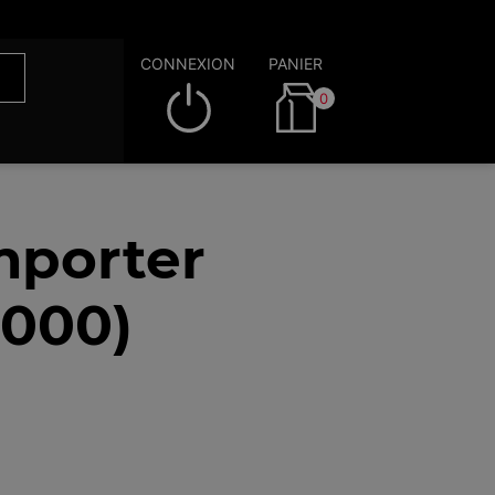
CONNEXION
PANIER
0
mporter
3000)