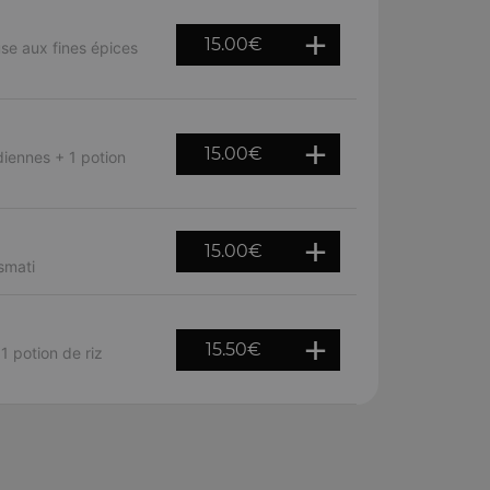
15.00
€
e aux fines épices
15.00
€
diennes + 1 potion
15.00
€
smati
15.50
€
 potion de riz