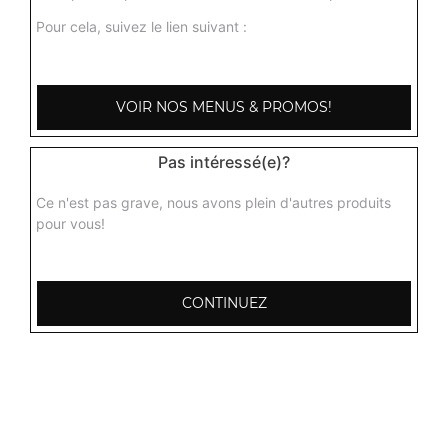
Pour cela, suivez le lien suivant :
VOIR NOS MENUS & PROMOS!
Pas intéressé(e)?
Ce n'est pas grave, nous avons plein d'autres produits
pour vous!
CONTINUEZ
103, Avenue Robert Buron