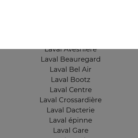
53000 Laval
Mentions légales
QUARTIERS PROCHES
Laval Avesnière
Laval Beauregard
Laval Bel Air
Laval Bootz
Laval Centre
Laval Crossardière
Laval Dacterie
Laval épinne
Laval Gare