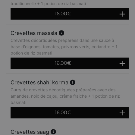
traditionnelle + 1 potion de riz basmati
16.00
€
Crevettes masssla
Crevettes décortiquées préparées dans une sauce à
base d'oignons, tomates, poivrons verts, coriandre + 1
potion de riz basmati
16.00
€
Crevettes shahi korma
Curry de crevettes décortiquées préparées avec des
amandes, noix de cajou, crème fraiche + 1 potion de riz
basmati
16.00
€
Crevettes saag