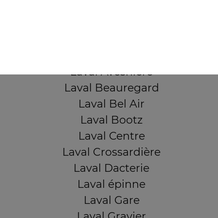
53000 Laval
Mentions légales
QUARTIERS PROCHES
Laval Avesnière
Laval Beauregard
Laval Bel Air
Laval Bootz
Laval Centre
Laval Crossardière
Laval Dacterie
Laval épinne
Laval Gare
Laval Gravier