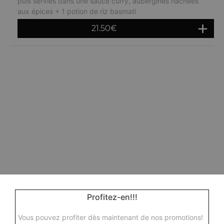
puis servies dans une sauce curry, aubergines hachées
aux épices + 1 potion de riz basmati
21.50
€
Profitez-en!!!
Vous pouvez profiter dès maintenant de nos promotions!