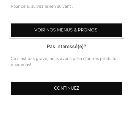
Pour cela, suivez le lien suivant :
VOIR NOS MENUS & PROMOS!
Pas intéressé(e)?
Ce n'est pas grave, nous avons plein d'autres produits
pour vous!
CONTINUEZ
103, Avenue Robert Buron