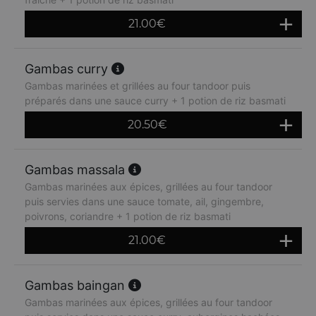
21.00
€
Gambas curry
Gambas marinées et grillées au four tandoor puis
préparés dans une sauce curry + 1 potion de riz basmati
20.50
€
Gambas massala
Gambas marinées aux épices, grillées au four tandoor
puis servies dans une sauce tomate, ail, gingembre,
poivrons, coriandre + 1 potion de riz basmati
21.00
€
Gambas baingan
Gambas marinées aux épices, grillées au four tandoor