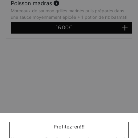
Poisson madras
Morceaux de saumon grillés marinés puis préparés dans
une sauce moyennement épicée + 1 potion de riz basmati
16.00
€
Profitez-en!!!