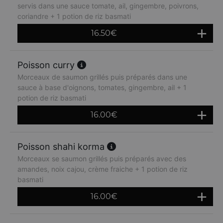
servis dans une sauce tomate, ail, gingembre, poivrons,
coriandre + 1 potion de riz basmati
16.50
€
Poisson curry
Morceaux de saumon grillés puis préparés dans une
sauce à base d'oignons, tomates, gingembre, ail + 1
potion de riz basmati
16.00
€
Poisson shahi korma
Morceaux se saumon grillés puis préparés avec des
amandes, noix cajou, crème fraiche + 1 potion de riz
basmati
16.00
€