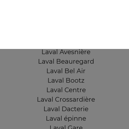
103, Avenue Robert Buron
53000 Laval
Mentions légales
QUARTIERS PROCHES
Laval Avesnière
Laval Beauregard
Laval Bel Air
Laval Bootz
Laval Centre
Laval Crossardière
Laval Dacterie
Laval épinne
Laval Gare