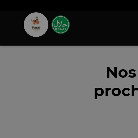
Nos
proch