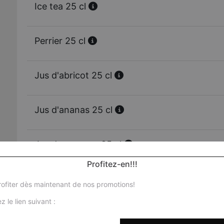
Ice tea 25 cl
Perrier 25 cl
Jus d'abricot 25 cl
Jus d'ananas 25 cl
Jus de mangue 25 cl
Profitez-en!!!
Jus d'orange 25 cl
ofiter dès maintenant de nos promotions!
z le lien suivant :
Vittel 50 cl