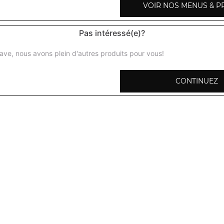
VOIR NOS MENUS & P
San pellegrino 50 cl
Pas intéressé(e)?
ave, nous avons plein d'autres produits pour vous!
Bière indienne 33 cl
CONTINUEZ
Bière leffe 25 cl
Vin rouge saumur et champigny 37,5 cl
Vin rouge saumur et champigny 75 cl
Vin rouge bordeaux 37,5 cl