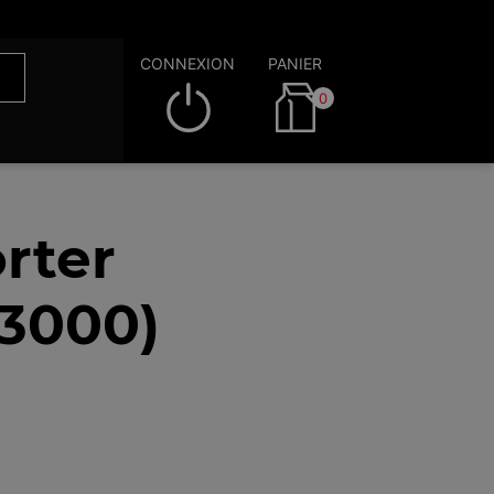
CONNEXION
PANIER
0
rter
53000)