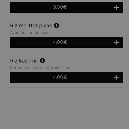
3.00
€
Riz marttar pulao
Avec des petits pois
4.00
€
Riz kashmir
Parfumé au safran et fruits secs
4.00
€