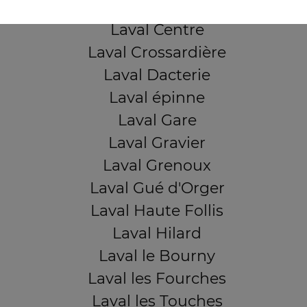
Laval Bootz
Laval Centre
Laval Crossardière
Laval Dacterie
Laval épinne
Laval Gare
Laval Gravier
Laval Grenoux
Laval Gué d'Orger
Laval Haute Follis
Laval Hilard
Laval le Bourny
Laval les Fourches
Laval les Touches