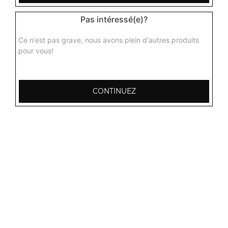
Pas intéressé(e)?
Ce n'est pas grave, nous avons plein d'autres produits
pour vous!
CONTINUEZ
103, Avenue Robert Buron
53000 Laval
Mentions légales
QUARTIERS PROCHES
Laval Avesnière
Laval Beauregard
Laval Bel Air