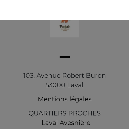
103, Avenue Robert Buron
53000 Laval
Mentions légales
QUARTIERS PROCHES
Laval Avesnière