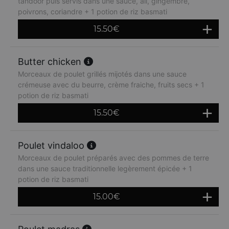
tandoor puis servis dans une sauce, ail, gingembre,
poivrons, coriandre + 1 potion de riz basmati
15.50
€
Butter chicken
Morceaux de poulet grillés mijotés dans une sauce
crémeuse avec du beurre, crème fraiche, fruits secs + 1
potion de riz basmati
15.50
€
Poulet vindaloo
Morceaux de poulet préparés avec des pommes de terre
dans une sauce traditionnelle legèrement épicée + 1
potion de riz basmati
15.00
€