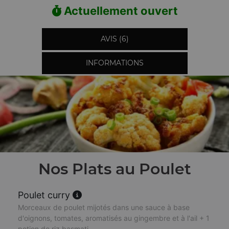
Actuellement ouvert
AVIS (6)
INFORMATIONS
Nos Plats au Poulet
Poulet curry
Morceaux de poulet mijotés dans une sauce à base
d'oignons, tomates, aromatisés au gingembre et à l'ail + 1
potion de riz basmati