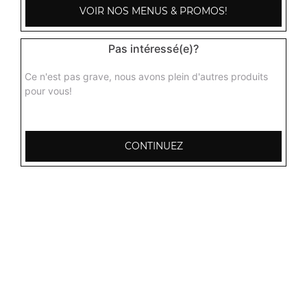
Poulet baingan
VOIR NOS MENUS & PROMOS!
Curry de poulet, aubergines hachées grillés aux épices
indiennes + 1 potion de riz basmati
Pas intéressé(e)?
15.00
€
Ce n'est pas grave, nous avons plein d'autres produits
pour vous!
Poulet roganjosh
Curry de poulet très épicé et pimenté + 1 potion de riz
basmati
CONTINUEZ
15.00
€
Poulet aux champignons
Curry de poulet aux champignons parfumés aux épices +
1 potion de riz basmati
15.50
€