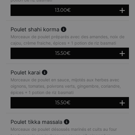
13.00
€
Poulet shahi korma
Morceaux de poulet préparés avec des amandes, noix de
cajou, crème fraiche, épices + 1 potion de riz basmati
15.50
€
Poulet karai
Morceaux de poulet en sauce, mijotés aux herbes avec
oignons, tomates, poivrons verts, gingembre, coriandre,
épices + 1 potion de riz basmati
15.50
€
Poulet tikka massala
Morceaux de poulet désossés marinés et cuits au four