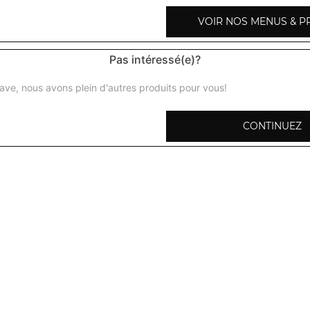
VOIR NOS MENUS & P
Pas intéressé(e)?
Légumes shahi korma
ave, nous avons plein d'autres produits pour vous!
Légumes préparés avec des amandes, noix de cajou, crèm
CONTINUEZ
Baingan bharta
Crème d'aubergines aux herbes fraiches
Aloo palak
Curry d'épinard et pommes de terre
Palak paneer
Curry d'épinards avec du fromage et crème fraiche
Mattar paneer