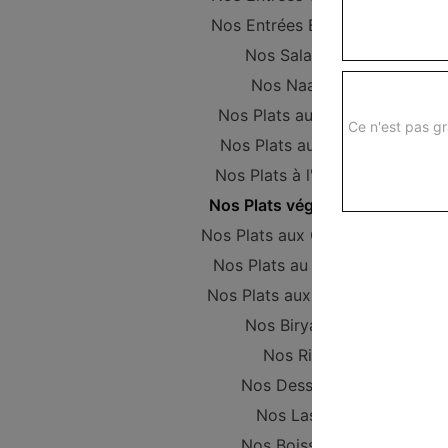
Nos Entrées Beignets
Nos Salades
Nos Naans
Nos Plats au Poulet
Ce n'est pas gr
Nos Plats au Boeuf
Nos Plats à l'Agneau
Nos Plats végétariens
Nos Plats aux Crevettes
Nos Plats au Poisson
Nos Plats aux Gambas
Nos Biryanis
Nos Riz
Nos Desserts
Nos Lassi
Nos Boissons