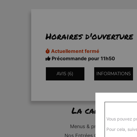
Horaires d'ouverture
Actuellement fermé
Précommande pour 11h50
AVIS (6)
INFORMATIONS
La carte
Vous pouvez pr
Menus & promos
Pour cela, suive
Nos Entrées Grillades