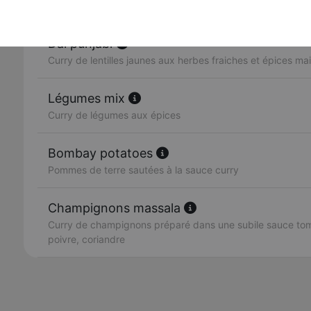
Curry de petits pois et fromage
Dal punjabi
Curry de lentilles jaunes aux herbes fraiches et épices ma
Légumes mix
Curry de légumes aux épices
Bombay potatoes
Pommes de terre sautées à la sauce curry
Champignons massala
Curry de champignons préparé dans une subile sauce toma
poivre, coriandre