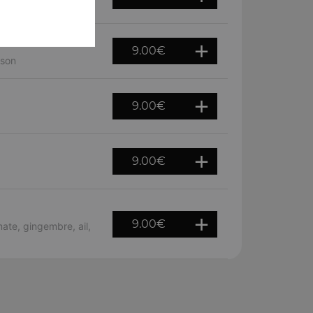
9.00
€
ison
9.00
€
9.00
€
9.00
€
te, gingembre, ail,