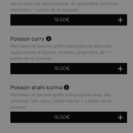
servis dans une sauce tomate, ail, gingembre, poivrons,
coriandre + 1 potion de riz basmati
16.50
€
Poisson curry
Morceaux de saumon grillés puis préparés dans une
sauce à base d'oignons, tomates, gingembre, ail + 1
potion de riz basmati
16.00
€
Poisson shahi korma
Morceaux se saumon grillés puis préparés avec des
amandes, noix cajou, crème fraiche + 1 potion de riz
basmati
16.00
€