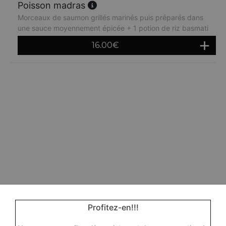
Poisson madras
Morceaux de saumon grillés marinés puis préparés dans
une sauce moyennement épicée + 1 potion de riz basmati
16.00
€
Profitez-en!!!