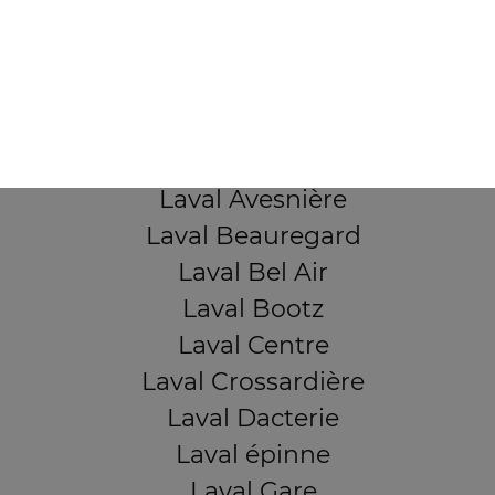
103, Avenue Robert Buron
53000 Laval
Mentions légales
QUARTIERS PROCHES
Laval Avesnière
Laval Beauregard
Laval Bel Air
Laval Bootz
Laval Centre
Laval Crossardière
Laval Dacterie
Laval épinne
Laval Gare