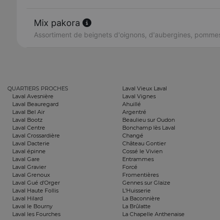
Mix pakora
Assortiment de beignets d'oignons, d'aubergines, pommes
QUARTIERS PROCHES
Laval Vieux Laval
Laval Avesnière
Laval Vignes
Laval Beauregard
Ahuillé
Laval Bel Air
Argentré
Laval Bootz
Beaulieu sur Oudon
Laval Centre
Bonchamp lès Laval
Laval Crossardière
Changé
Laval Dacterie
Château Gontier
Laval épinne
Cossé le Vivien
Laval Gare
Entrammes
Laval Gravier
Forcé
Laval Grenoux
Fromentières
Laval Gué d'Orger
Gennes sur Glaize
Laval Haute Follis
L'Huisserie
Laval Hilard
La Baconnière
Laval le Bourny
La Brûlatte
Laval les Fourches
La Chapelle Anthenaise