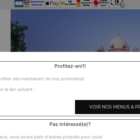
Profitez-en!!!
ofiter dès maintenant de nos promotions!
z le lien suivant :
VOIR NOS MENUS & P
Pas intéressé(e)?
Nos 
ave, nous avons plein d'autres produits pour vous!