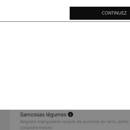
CONTINUEZ
Oignons pakora
Beignets d'oignons frits préparés avec de la farine de poi
herbes fraiches
Baingan pakora
Beignets de rondelles d'aubergines à base de farine de po
Aloo pakora
Beignets de pommes de terre, préparés avec de la farine 
épices
Samossas légumes
Beignets triangulaires remplis de pommes de terre, petits 
coriandre fraiche