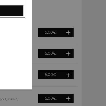
5.00
€
s chiches et des
5.00
€
is chiches et épices
5.00
€
de pois chiches et
5.00
€
pois, cumin,