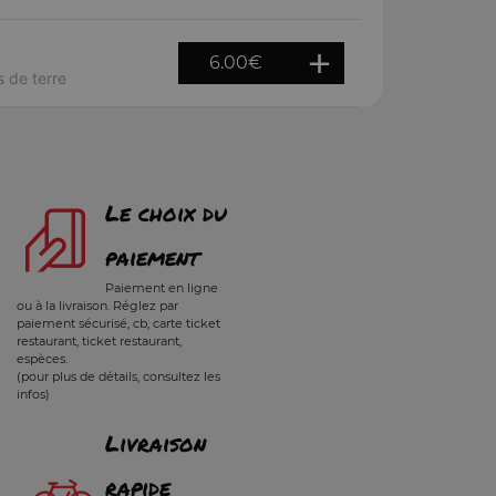
6.00
€
 de terre
Le choix du
paiement
Paiement en ligne
ou à la livraison. Réglez par
paiement sécurisé, cb, carte ticket
restaurant, ticket restaurant,
espèces.
(pour plus de détails, consultez les
infos)
Livraison
rapide