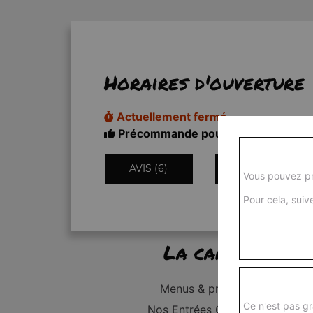
Horaires d'ouverture
Actuellement fermé
Précommande pour 18h50
AVIS (6)
INFORMATIONS
Vous pouvez pr
Pour cela, suive
La carte
Menus & promos
Ce n'est pas gr
Nos Entrées Grillades