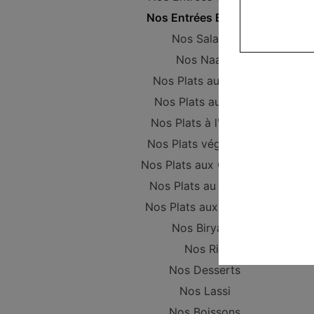
Nos Entrées Beignets
Nos Salades
Nos Naans
Nos Plats au Poulet
Nos Plats au Boeuf
Nos Plats à l'Agneau
Nos Plats végétariens
Nos Plats aux Crevettes
Nos Plats au Poisson
Nos Plats aux Gambas
Nos Biryanis
Nos Riz
Nos Desserts
Nos Lassi
Nos Boissons