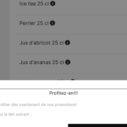
Ice tea 25 cl
Perrier 25 cl
Jus d'abricot 25 cl
Jus d'ananas 25 cl
Jus de mangue 25 cl
Profitez-en!!!
Jus d'orange 25 cl
ofiter dès maintenant de nos promotions!
z le lien suivant :
Vittel 50 cl