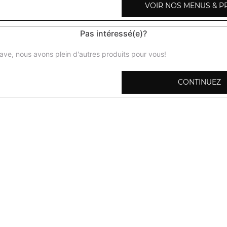
VOIR NOS MENUS & P
San pellegrino 50 cl
Pas intéressé(e)?
ave, nous avons plein d'autres produits pour vous!
Bière indienne 33 cl
CONTINUEZ
Bière leffe 25 cl
Vin rouge saumur et champigny 37,5 cl
Vin rouge saumur et champigny 75 cl
Vin rouge bordeaux 37,5 cl