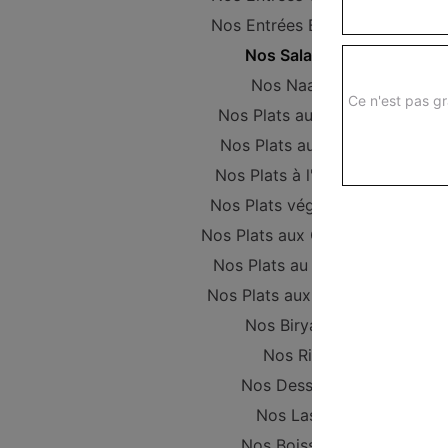
Nos Entrées Beignets
Nos Salades
Nos Naans
Ce n'est pas gr
Nos Plats au Poulet
Nos Plats au Boeuf
Nos Plats à l'Agneau
Nos Plats végétariens
Nos Plats aux Crevettes
Nos Plats au Poisson
Nos Plats aux Gambas
Nos Biryanis
Nos Riz
Nos Desserts
Nos Lassi
Nos Boissons