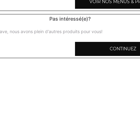
VOIR NOS MENUS & P
Pas intéressé(e)?
ave, nous avons plein d'autres produits pour vous!
Raïta légumes
Yaourt au concombre émincé, petits cubes tomates, pomm
CONTINUEZ
herbes fraiches
Raïta crevettes
Yaourt au concombre émincé, crevettes, petits cubes d
de terre, cumin, herbes fraiches