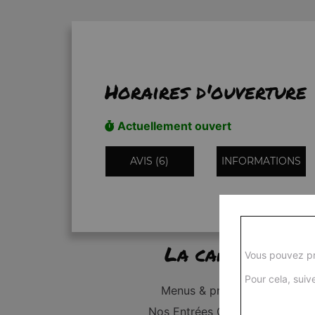
Horaires d'ouverture
Actuellement ouvert
AVIS (6)
INFORMATIONS
La carte
Vous pouvez pr
Pour cela, suive
Menus & promos
Nos Entrées Grillades