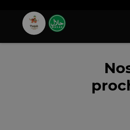
Nos
proch