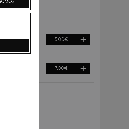
ROMOS!
5.00
€
es de terre, cumin,
7.00
€
e tomates, pommes