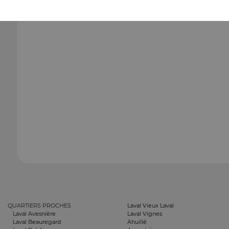
QUARTIERS PROCHES
Laval Vieux Laval
Laval Avesnière
Laval Vignes
Laval Beauregard
Ahuillé