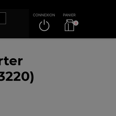
CONNEXION
PANIER
0
rter
53220)