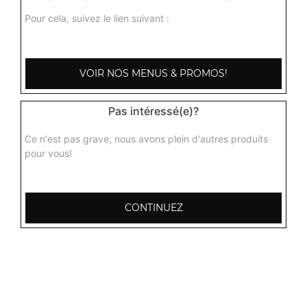
Pour cela, suivez le lien suivant :
VOIR NOS MENUS & PROMOS!
Pas intéressé(e)?
Ce n'est pas grave, nous avons plein d'autres produits
pour vous!
CONTINUEZ
103, Avenue Robert Buron