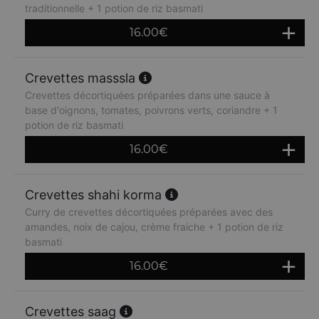
traditionnelle + 1 potion de riz basmati
16.00
€
Crevettes masssla
Crevettes décortiquées préparées dans une sauce à
base d'oignons, tomates, poivrons verts, coriandre + 1
potion de riz basmati
16.00
€
Crevettes shahi korma
Curry de crevettes décortiquées préparées avec des
amandes, noix de cajou, crème fraiche + 1 potion de riz
basmati
16.00
€
Crevettes saag