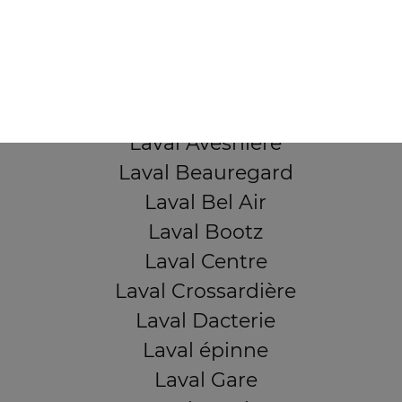
53000 Laval
Mentions légales
QUARTIERS PROCHES
Laval Avesnière
Laval Beauregard
Laval Bel Air
Laval Bootz
Laval Centre
Laval Crossardière
Laval Dacterie
Laval épinne
Laval Gare