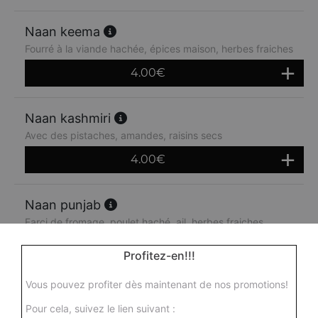
Naan keema
Fourré à la viande hachée, épices maison, herbes fraiches
4.00
€
Naan kashmiri
Avec des pistaches, amandes, raisins secs
4.00
€
Naan punjab
Farci de fromage, poulet haché, ail, herbes fraiches
4.50
€
Profitez-en!!!
Vous pouvez profiter dès maintenant de nos promotions!
Naan spicy
Pour cela, suivez le lien suivant :
Fourré au fromage, piments, herbes fraiches