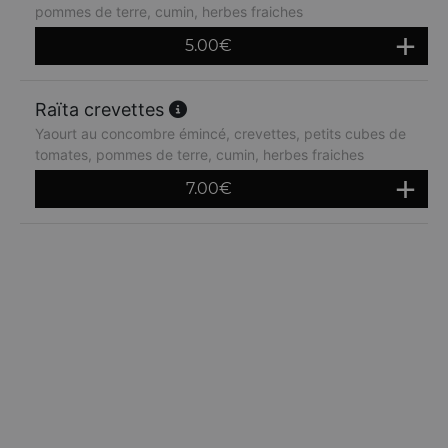
pommes de terre, cumin, herbes fraiches
5.00
€
Raïta crevettes
Yaourt au concombre émincé, crevettes, petits cubes de
tomates, pommes de terre, cumin, herbes fraiches
7.00
€