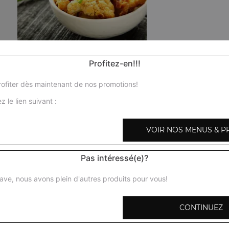
Poulet curry
Profitez-en!!!
Morceaux de poulet mijotés dans une sauce à base d'oign
aromatisés au gingembre et à l'ail + 1 potion de riz basmat
ofiter dès maintenant de nos promotions!
z le lien suivant :
Poulet shahi korma
Morceaux de poulet préparés avec des amandes, noix de
VOIR NOS MENUS & P
fraiche, épices + 1 potion de riz basmati
Pas intéressé(e)?
Poulet karai
Morceaux de poulet en sauce, mijotés aux herbes avec oi
ave, nous avons plein d'autres produits pour vous!
poivrons verts, gingembre, coriandre, épices + 1 potion d
CONTINUEZ
Poulet tikka massala
Morceaux de poulet désossés marinés et cuits au four tan