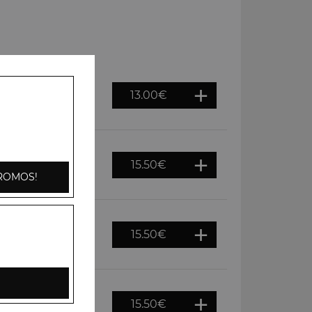
13.00
€
ons, tomates,
i
15.50
€
 cajou, crème
ROMOS!
15.50
€
gnons, tomates,
e riz basmati
15.50
€
door puis servis