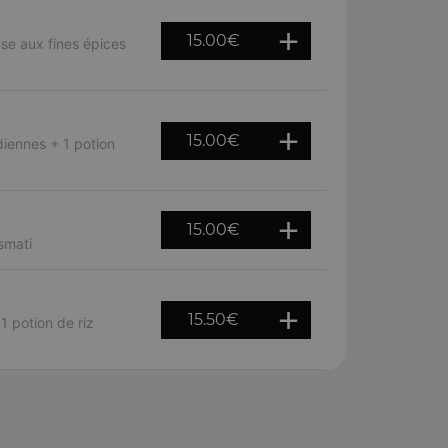
15.00
€
e aux fines épices
15.00
€
diennes + 1 potion
15.00
€
smati
15.50
€
 potion de riz