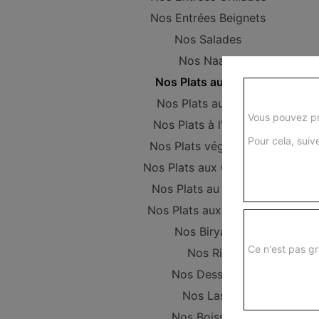
Nos Entrées Beignets
Nos Salades
Nos Naans
Nos Plats au Poulet
Nos Plats au Boeuf
Vous pouvez pr
Nos Plats à l'Agneau
Pour cela, suive
Nos Plats végétariens
Nos Plats aux Crevettes
Nos Plats au Poisson
Nos Plats aux Gambas
Nos Biryanis
Ce n'est pas gr
Nos Riz
Nos Desserts
Nos Lassi
Nos Boissons