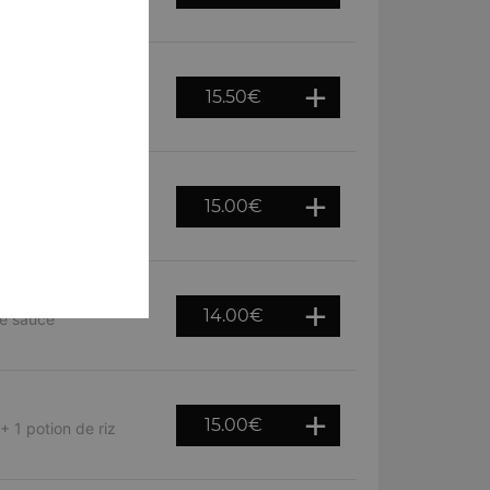
otion de riz basmati
15.50
€
use avec du beurre,
15.00
€
 dans une sauce
14.00
€
ne sauce
15.00
€
+ 1 potion de riz