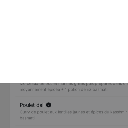
dans une sauce, ail, gingembre, poivrons, coriandre + 1 p
Butter chicken
Morceaux de poulet grillés mijotés dans une sauce créme
crème fraiche, fruits secs + 1 potion de riz basmati
Poulet vindaloo
Morceaux de poulet préparés avec des pommes de terre
traditionnelle legèrement épicée + 1 potion de riz basmati
Poulet madras
Morceaux de poulet marinés grillés puis préparés dans u
moyennement épicée + 1 potion de riz basmati
Poulet dall
Curry de poulet aux lentilles jaunes et épices du kasshmir 
basmati