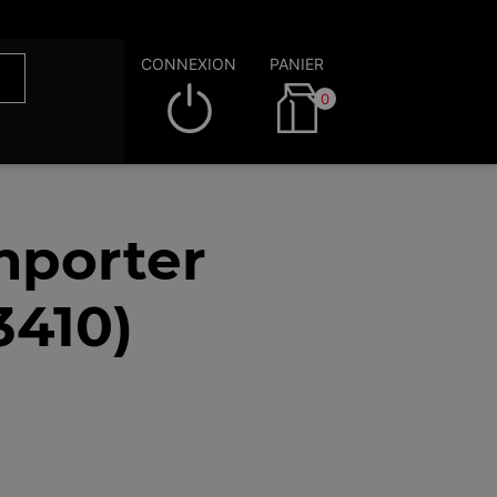
CONNEXION
PANIER
0
mporter
3410)