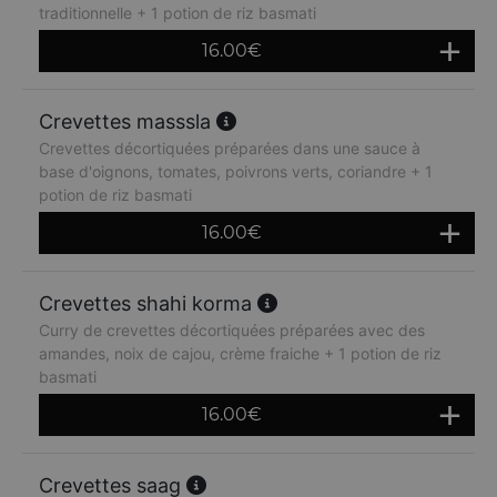
traditionnelle + 1 potion de riz basmati
16.00
€
Crevettes masssla
Crevettes décortiquées préparées dans une sauce à
base d'oignons, tomates, poivrons verts, coriandre + 1
potion de riz basmati
16.00
€
Crevettes shahi korma
Curry de crevettes décortiquées préparées avec des
amandes, noix de cajou, crème fraiche + 1 potion de riz
basmati
16.00
€
Crevettes saag