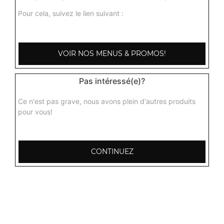
Pour cela, suivez le lien suivant :
VOIR NOS MENUS & PROMOS!
Pas intéressé(e)?
Ce n'est pas grave, nous avons plein d'autres produits
pour vous!
CONTINUEZ
103, Avenue Robert Buron