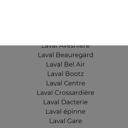
53000 Laval
Mentions légales
QUARTIERS PROCHES
Laval Avesnière
Laval Beauregard
Laval Bel Air
Laval Bootz
Laval Centre
Laval Crossardière
Laval Dacterie
Laval épinne
Laval Gare