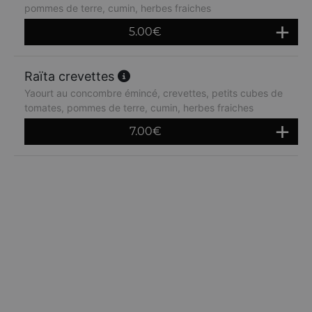
pommes de terre, cumin, herbes fraiches
5.00
€
Raïta crevettes
Yaourt au concombre émincé, crevettes, petits cubes de
tomates, pommes de terre, cumin, herbes fraiches
7.00
€