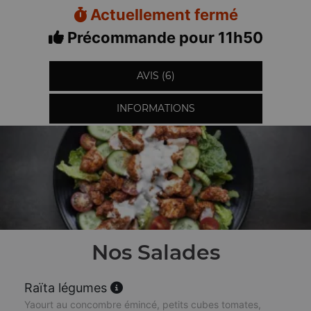
Actuellement fermé
Précommande pour 11h50
AVIS (6)
INFORMATIONS
Nos Salades
Raïta légumes
Yaourt au concombre émincé, petits cubes tomates,