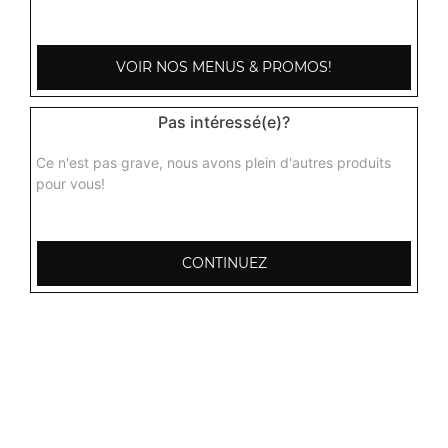
3.50
€
VOIR NOS MENUS & PROMOS!
Pas intéressé(e)?
Ce n'est pas grave, nous avons plein d'autres produits
pour vous!
CONTINUEZ
103, Avenue Robert Buron
53000 Laval
Mentions légales