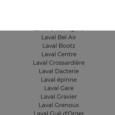
QUARTIERS PROCHES
Laval Avesnière
Laval Beauregard
Laval Bel Air
Laval Bootz
Laval Centre
Laval Crossardière
Laval Dacterie
Laval épinne
Laval Gare
Laval Gravier
Laval Grenoux
Laval Gué d'Orger