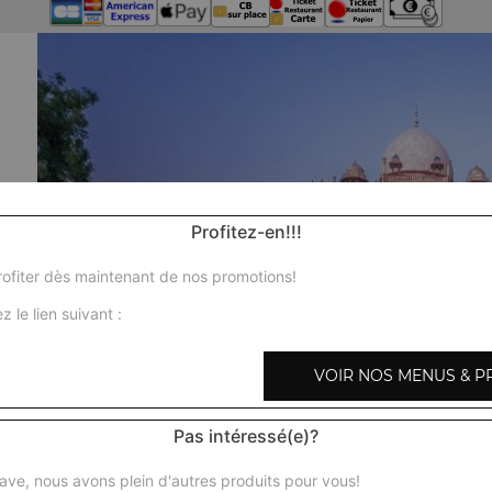
Profitez-en!!!
ofiter dès maintenant de nos promotions!
z le lien suivant :
VOIR NOS MENUS & P
Pas intéressé(e)?
Nos 
ave, nous avons plein d'autres produits pour vous!