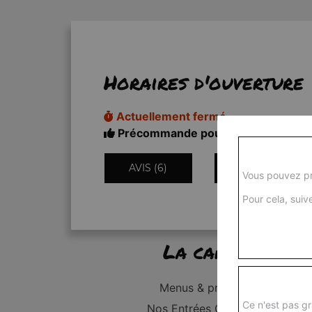
Horaires d'ouverture
Actuellement fermé
Précommande pour 11h50
AVIS (6)
INFORMATIONS
Vous pouvez pr
Pour cela, suive
La carte
Menus & promos
Ce n'est pas gr
Nos Entrées Grillades