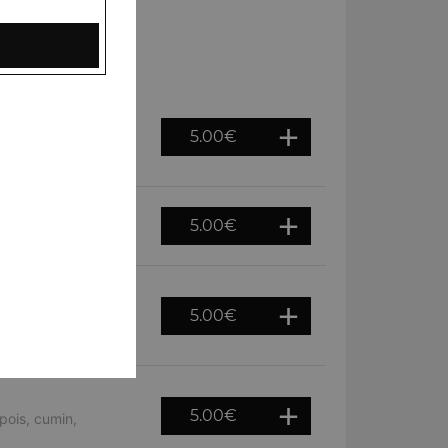
5.00
€
s chiches et des
5.00
€
is chiches et épices
5.00
€
de pois chiches et
5.00
€
pois, cumin,