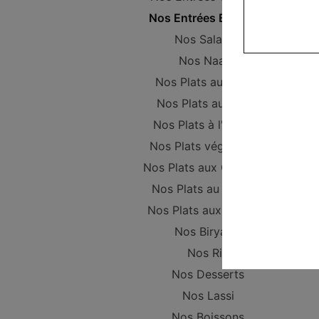
Nos Entrées Beignets
Nos Salades
Nos Naans
Nos Plats au Poulet
Nos Plats au Boeuf
Nos Plats à l'Agneau
Nos Plats végétariens
Nos Plats aux Crevettes
Nos Plats au Poisson
Nos Plats aux Gambas
Nos Biryanis
Nos Riz
Nos Desserts
Nos Lassi
Nos Boissons