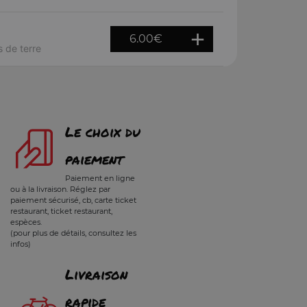
6.00
€
 de terre
Le choix du
paiement
Paiement en ligne
ou à la livraison. Réglez par
paiement sécurisé, cb, carte ticket
restaurant, ticket restaurant,
espèces.
(pour plus de détails, consultez les
infos)
Livraison
rapide