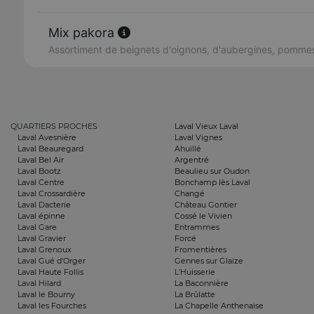
Mix pakora
Assortiment de beignets d'oignons, d'aubergines, pommes
QUARTIERS PROCHES
Laval Vieux Laval
Laval Avesnière
Laval Vignes
Laval Beauregard
Ahuillé
Laval Bel Air
Argentré
Laval Bootz
Beaulieu sur Oudon
Laval Centre
Bonchamp lès Laval
Laval Crossardière
Changé
Laval Dacterie
Château Gontier
Laval épinne
Cossé le Vivien
Laval Gare
Entrammes
Laval Gravier
Forcé
Laval Grenoux
Fromentières
Laval Gué d'Orger
Gennes sur Glaize
Laval Haute Follis
L'Huisserie
Laval Hilard
La Baconnière
Laval le Bourny
La Brûlatte
Laval les Fourches
La Chapelle Anthenaise