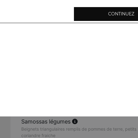
CONTINUEZ
Oignons pakora
Beignets d'oignons frits préparés avec de la farine de poi
herbes fraiches
Baingan pakora
Beignets de rondelles d'aubergines à base de farine de po
Aloo pakora
Beignets de pommes de terre, préparés avec de la farine 
épices
Samossas légumes
Beignets triangulaires remplis de pommes de terre, petits 
coriandre fraiche