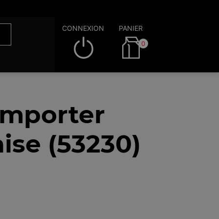
CONNEXION
PANIER
0
emporter
ise (53230)