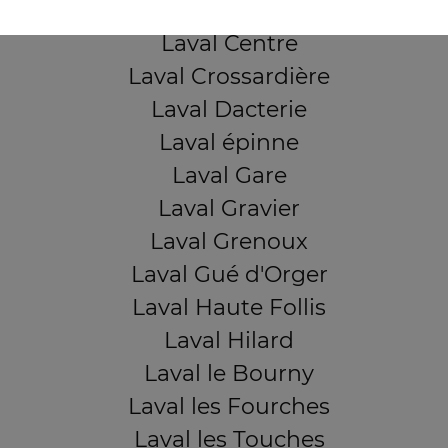
Laval Bootz
Laval Centre
Laval Crossardière
Laval Dacterie
Laval épinne
Laval Gare
Laval Gravier
Laval Grenoux
Laval Gué d'Orger
Laval Haute Follis
Laval Hilard
Laval le Bourny
Laval les Fourches
Laval les Touches