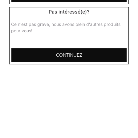
Pas intéressé(e)?
Ce n'est pas grave, nous avons plein d'autres produits
pour vous!
CONTINUEZ
103, Avenue Robert Buron
53000 Laval
Mentions légales
QUARTIERS PROCHES
Laval Avesnière
Laval Beauregard
Laval Bel Air