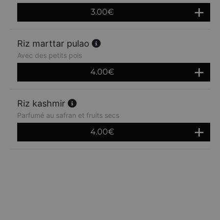
3.00
€
Riz marttar pulao
Avec des petits pois
4.00
€
Riz kashmir
Parfumé au safran et fruits secs
4.00
€