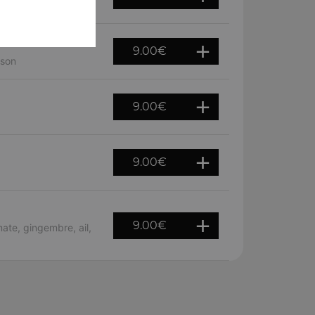
9.00
€
ison
9.00
€
9.00
€
9.00
€
te, gingembre, ail,