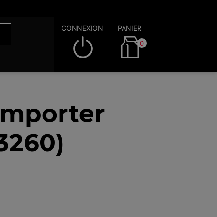
CONNEXION
PANIER
0
emporter
3260)