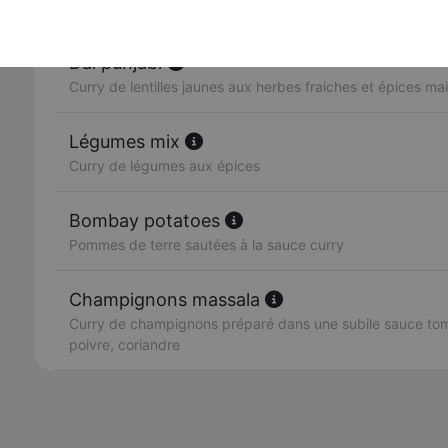
Curry de petits pois et fromage
Dal punjabi
Curry de lentilles jaunes aux herbes fraiches et épices ma
Légumes mix
Curry de légumes aux épices
Bombay potatoes
Pommes de terre sautées à la sauce curry
Champignons massala
Curry de champignons préparé dans une subile sauce toma
poivre, coriandre