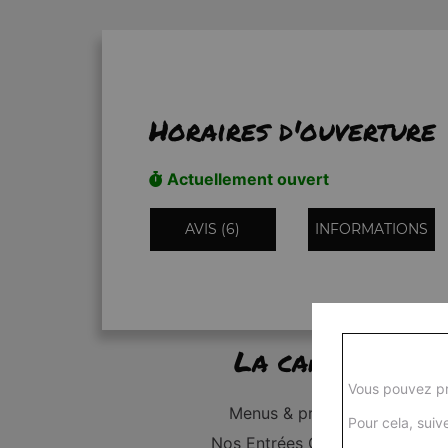
Horaires d'ouverture
Actuellement ouvert
AVIS (6)
INFORMATIONS
La carte
Vous pouvez pr
Menus & promos
Pour cela, suive
Nos Entrées Grillades