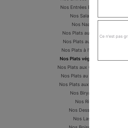
Nos Entrées Beignets
Nos Salades
Nos Naans
Nos Plats au Poulet
Ce n'est pas gr
Nos Plats au Boeuf
Nos Plats à l'Agneau
Nos Plats végétariens
Nos Plats aux Crevettes
Nos Plats au Poisson
Nos Plats aux Gambas
Nos Biryanis
Nos Riz
Nos Desserts
Nos Lassi
Nos Boissons