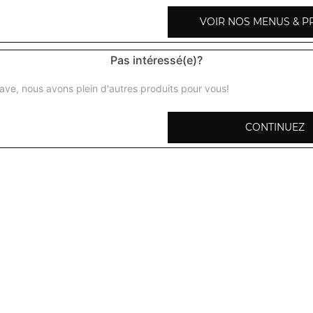
VOIR NOS MENUS & P
Pas intéressé(e)?
Légumes shahi korma
ave, nous avons plein d'autres produits pour vous!
Légumes préparés avec des amandes, noix de cajou, crèm
CONTINUEZ
Baingan bharta
Crème d'aubergines aux herbes fraiches
Aloo palak
Curry d'épinard et pommes de terre
Palak paneer
Curry d'épinards avec du fromage et crème fraiche
Mattar paneer