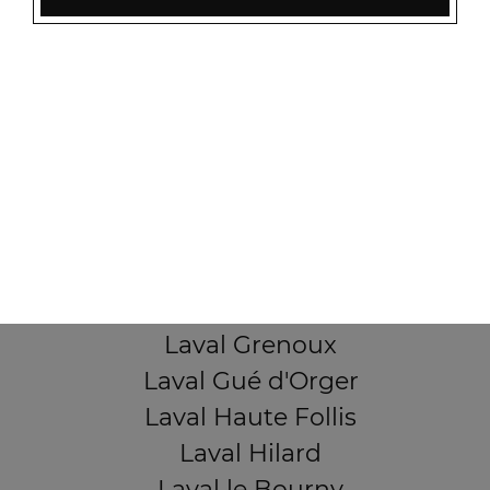
Laval Beauregard
Laval Bel Air
Laval Bootz
Laval Centre
Laval Crossardière
Laval Dacterie
Laval épinne
Laval Gare
Laval Gravier
Laval Grenoux
Laval Gué d'Orger
Laval Haute Follis
Laval Hilard
Laval le Bourny