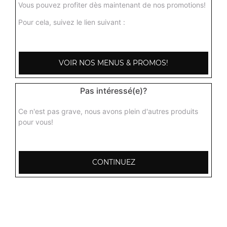
Vous pouvez profiter dès maintenant de nos promotions!
Pour cela, suivez le lien suivant :
Champignons massala
Curry de champignons préparé dans une subile sauce
tomate, gingembre, ail, poivre, coriandre
VOIR NOS MENUS & PROMOS!
9.00
€
Pas intéressé(e)?
Ce n'est pas grave, nous avons plein d'autres produits
pour vous!
CONTINUEZ