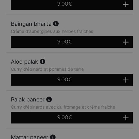
9.00
€
Baingan bharta
Crème d'aubergines aux herbes fraiches
9.00
€
Aloo palak
Curry d'épinard et pommes de terre
9.00
€
Palak paneer
Curry d'épinards avec du fromage et crème fraiche
9.00
€
Mattar paneer