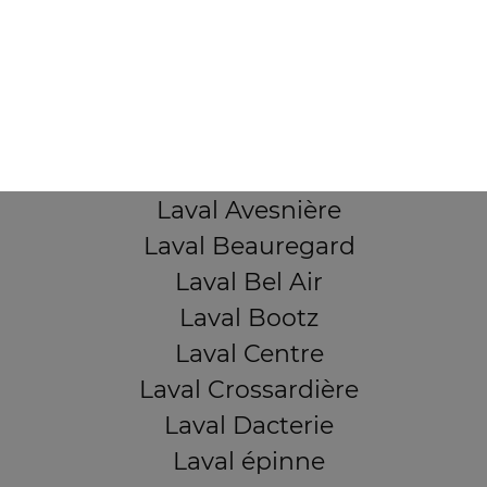
103, Avenue Robert Buron
53000 Laval
Mentions légales
QUARTIERS PROCHES
Laval Avesnière
Laval Beauregard
Laval Bel Air
Laval Bootz
Laval Centre
Laval Crossardière
Laval Dacterie
Laval épinne