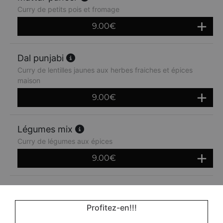
Curry de petits pois et fromage
9.00
€
Dal punjabi
Curry de lentilles jaunes aux herbes fraiches et épices
maison
9.00
€
Légumes mix
Curry de légumes aux épices
9.00
€
Bombay potatoes
Pommes de terre sautées à la sauce curry
Profitez-en!!!
9.00
€