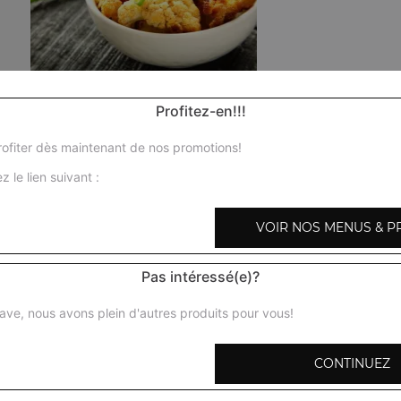
Poulet curry
Profitez-en!!!
Morceaux de poulet mijotés dans une sauce à base d'oign
aromatisés au gingembre et à l'ail + 1 potion de riz basmat
ofiter dès maintenant de nos promotions!
z le lien suivant :
Poulet shahi korma
Morceaux de poulet préparés avec des amandes, noix de
VOIR NOS MENUS & P
fraiche, épices + 1 potion de riz basmati
Pas intéressé(e)?
Poulet karai
Morceaux de poulet en sauce, mijotés aux herbes avec oi
ave, nous avons plein d'autres produits pour vous!
poivrons verts, gingembre, coriandre, épices + 1 potion d
CONTINUEZ
Poulet tikka massala
Morceaux de poulet désossés marinés et cuits au four tan