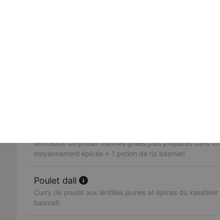
dans une sauce, ail, gingembre, poivrons, coriandre + 1 p
Butter chicken
Morceaux de poulet grillés mijotés dans une sauce créme
crème fraiche, fruits secs + 1 potion de riz basmati
Poulet vindaloo
Morceaux de poulet préparés avec des pommes de terre
traditionnelle legèrement épicée + 1 potion de riz basmati
Poulet madras
Morceaux de poulet marinés grillés puis préparés dans u
moyennement épicée + 1 potion de riz basmati
Poulet dall
Curry de poulet aux lentilles jaunes et épices du kasshmir 
basmati