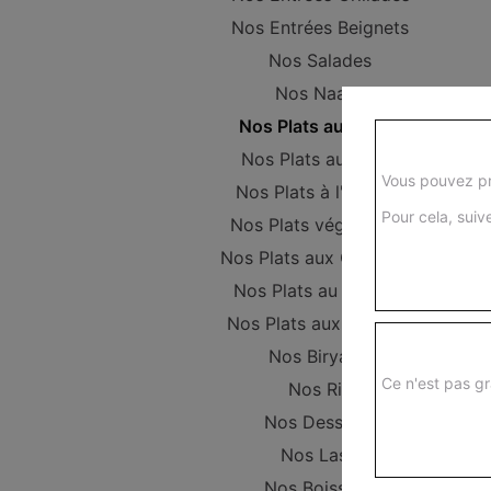
Nos Entrées Beignets
Nos Salades
Nos Naans
Nos Plats au Poulet
Nos Plats au Boeuf
Vous pouvez pr
Nos Plats à l'Agneau
Pour cela, suive
Nos Plats végétariens
Nos Plats aux Crevettes
Nos Plats au Poisson
Nos Plats aux Gambas
Nos Biryanis
Ce n'est pas gr
Nos Riz
Nos Desserts
Nos Lassi
Nos Boissons