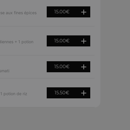
15.00
€
e aux fines épices
15.00
€
diennes + 1 potion
15.00
€
smati
15.50
€
 potion de riz