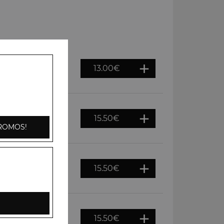
13.00
€
ons, tomates,
i
15.50
€
 cajou, crème
ROMOS!
15.50
€
gnons, tomates,
e riz basmati
15.50
€
door puis servis