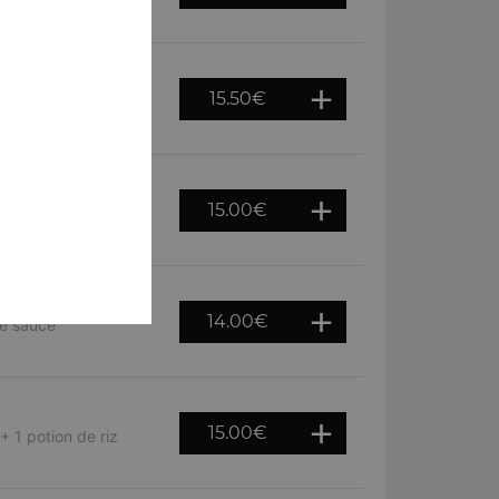
otion de riz basmati
15.50
€
use avec du beurre,
15.00
€
 dans une sauce
14.00
€
ne sauce
15.00
€
+ 1 potion de riz