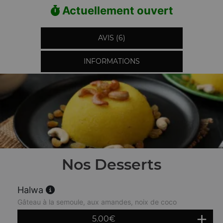
Actuellement ouvert
AVIS (6)
INFORMATIONS
Nos Desserts
Halwa
Gâteau à la semoule, aux amandes, noix de coco
5.00
€