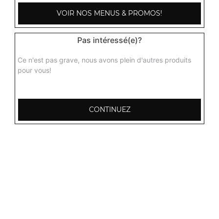
VOIR NOS MENUS & PROMOS!
Pas intéressé(e)?
Ce n'est pas grave, nous avons plein d'autres produits
pour vous!
CONTINUEZ
103, Avenue Robert Buron
53000 Laval
Mentions légales
QUARTIERS PROCHES