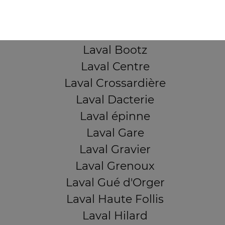
Laval Avesnière
Laval Beauregard
Laval Bel Air
Laval Bootz
Laval Centre
Laval Crossardière
Laval Dacterie
Laval épinne
Laval Gare
Laval Gravier
Laval Grenoux
Laval Gué d'Orger
Laval Haute Follis
Laval Hilard