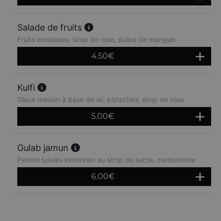
Salade de fruits
Fruits exotiques, sirop de rose, pulpe de mangue
4.50
€
Kulfi
Glace maison à base de lai, pistaches, sirop de rose
5.00
€
Gulab jamun
Petites boules indiennes au sirop de sucre, cardamome
6.00
€