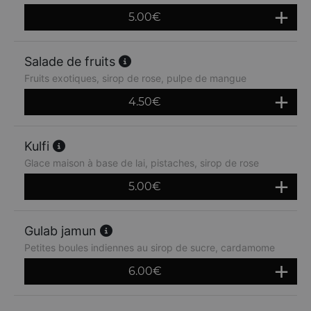
5.00
€
Salade de fruits
Fruits exotiques, sirop de rose, pulpe de mangue
4.50
€
Kulfi
Glace maison à base de lai, pistaches, sirop de rose
5.00
€
Gulab jamun
Petites boules indiennes au sirop de sucre, cardamome
6.00
€