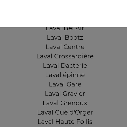
QUARTIERS PROCHES
Laval Avesnière
Laval Beauregard
Laval Bel Air
Laval Bootz
Laval Centre
Laval Crossardière
Laval Dacterie
Laval épinne
Laval Gare
Laval Gravier
Laval Grenoux
Laval Gué d'Orger
Laval Haute Follis