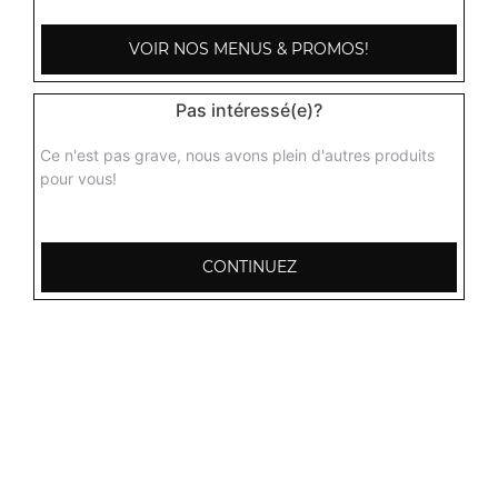
VOIR NOS MENUS & PROMOS!
Pas intéressé(e)?
Ce n'est pas grave, nous avons plein d'autres produits
pour vous!
CONTINUEZ
103, Avenue Robert Buron
53000 Laval
Mentions légales