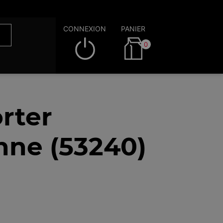
CONNEXION
PANIER
0
rter
nne (53240)