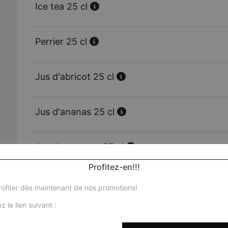
Ice tea 25 cl
Perrier 25 cl
Jus d'abricot 25 cl
Jus d'ananas 25 cl
Jus de mangue 25 cl
Profitez-en!!!
Jus d'orange 25 cl
ofiter dès maintenant de nos promotions!
z le lien suivant :
Vittel 50 cl