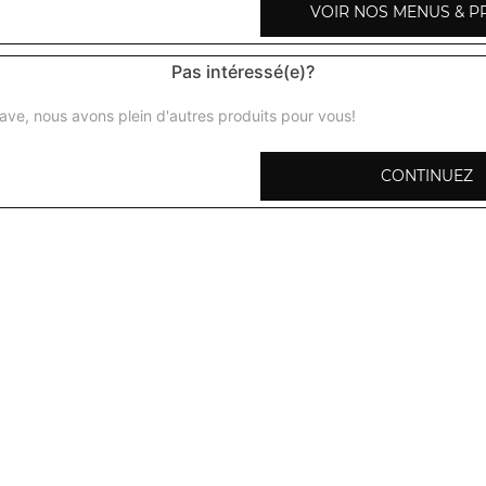
VOIR NOS MENUS & P
San pellegrino 50 cl
Pas intéressé(e)?
ave, nous avons plein d'autres produits pour vous!
Bière indienne 33 cl
CONTINUEZ
Bière leffe 25 cl
Vin rouge saumur et champigny 37,5 cl
Vin rouge saumur et champigny 75 cl
Vin rouge bordeaux 37,5 cl