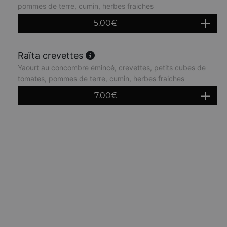
pommes de terre, cumin, herbes fraiches
5.00
€
Raïta crevettes
Yaourt au concombre émincé, crevettes, petits cubes de
tomates, pommes de terre, cumin, herbes fraiches
7.00
€