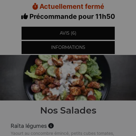
Actuellement fermé
Précommande pour 11h50
AVIS (6)
INFORMATIONS
Nos Salades
Raïta légumes
Yaourt au concombre émincé, petits cubes tomates,