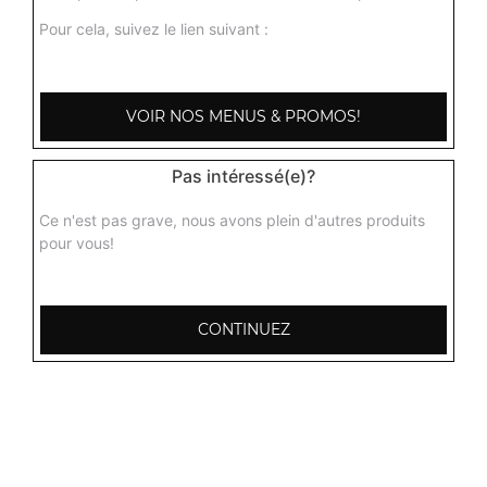
Pour cela, suivez le lien suivant :
VOIR NOS MENUS & PROMOS!
Pas intéressé(e)?
Ce n'est pas grave, nous avons plein d'autres produits
pour vous!
CONTINUEZ
103, Avenue Robert Buron