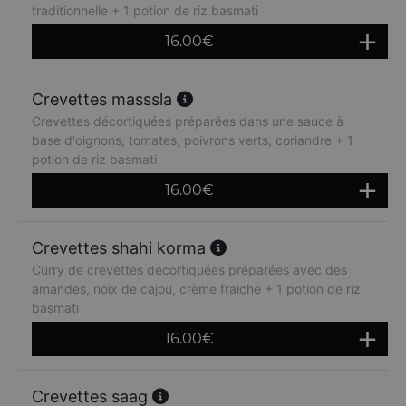
traditionnelle + 1 potion de riz basmati
16.00
€
Crevettes masssla
Crevettes décortiquées préparées dans une sauce à
base d'oignons, tomates, poivrons verts, coriandre + 1
potion de riz basmati
16.00
€
Crevettes shahi korma
Curry de crevettes décortiquées préparées avec des
amandes, noix de cajou, crème fraiche + 1 potion de riz
basmati
16.00
€
Crevettes saag