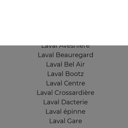
53000 Laval
Mentions légales
QUARTIERS PROCHES
Laval Avesnière
Laval Beauregard
Laval Bel Air
Laval Bootz
Laval Centre
Laval Crossardière
Laval Dacterie
Laval épinne
Laval Gare