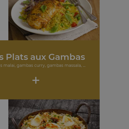
.
s Plats aux Gambas
 malai, gambas curry, gambas massala, ...
+