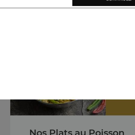
Nos Plats végétariens
légumes shahi korma, baingan bharta, aloo palak, ...
+
Nos
crevettes c
Nos Plats au Poisson