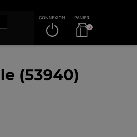
CONNEXION
PANIER
0
le (53940)