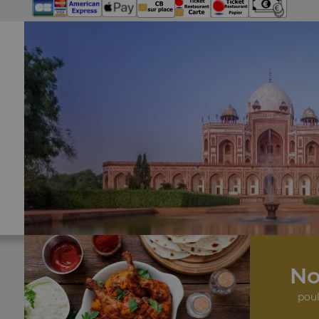
No
poul