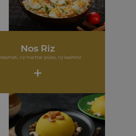
Nos Riz
 basmati, riz marttar pulao, riz kashmir
+