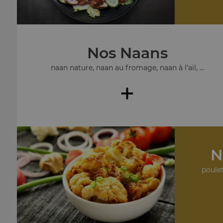
Nos Naans
naan nature, naan au fromage, naan à l'ail, ...
+
N
poulet