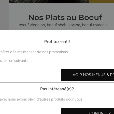
Nos Plats au Boeuf
boeuf vindaloo, boeuf shahi korma, boeuf massala, ...
+
Profitez-en!!!
ofiter dès maintenant de nos promotions!
z le lien suivant :
No
VOIR NOS MENUS & P
agneau c
Pas intéressé(e)?
ave, nous avons plein d'autres produits pour vous!
CONTINUEZ