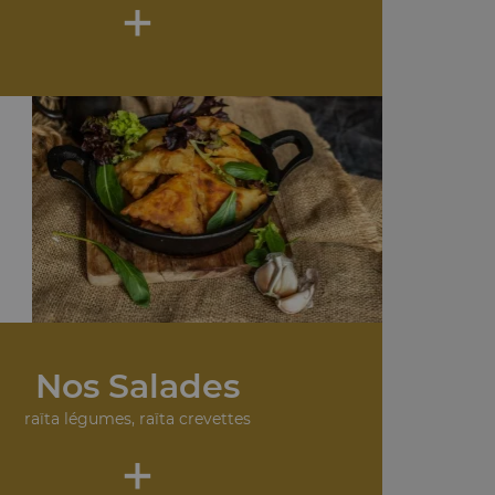
+
Nos Salades
raïta légumes, raïta crevettes
+