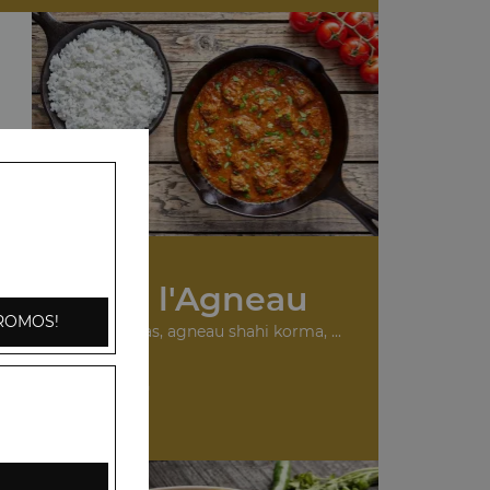
s Plats à l'Agneau
ROMOS!
urry, agneau madras, agneau shahi korma, ...
+