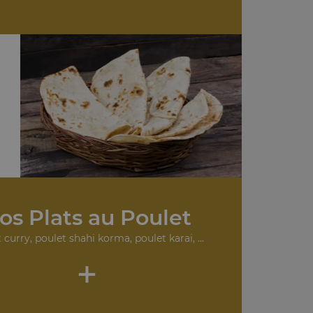
os Plats au Poulet
 curry, poulet shahi korma, poulet karai, ...
+