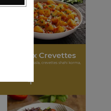
 Plats aux Crevettes
urry, crevettes masssla, crevettes shahi korma,
...
+