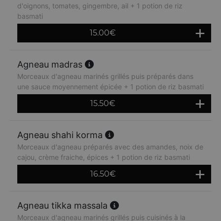
d'oignons, tomates, gingembre, ail + 1 potion de riz
basmati
15.00
€
Agneau madras
Morceaux d'agneau marinés grillés puis préparés dans
une sauce moyennement épicée + 1 potion de riz basmati
15.50
€
Agneau shahi korma
Morceaux d'agneau préparés avec des amandes, noix de
cajou, crème fraiche, épices + 1 potion de riz basmati
16.50
€
Agneau tikka massala
Morceaux d'agneau marinés grillés puis cuisinés à la