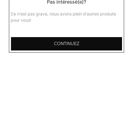
Pas intéressé(e)?
Agneau dall
Curry d'agneau aux lentilles jaunes avec différentes
Ce n'est pas grave, nous avons plein d'autres produits
épices du kashmir + 1 potion de riz basmati
pour vous!
16.00
€
CONTINUEZ
Agneau aux champignons
Curry d'agneau aux champignons délicieusement
parfumé aux épices + 1 potion de riz basmati
16.00
€