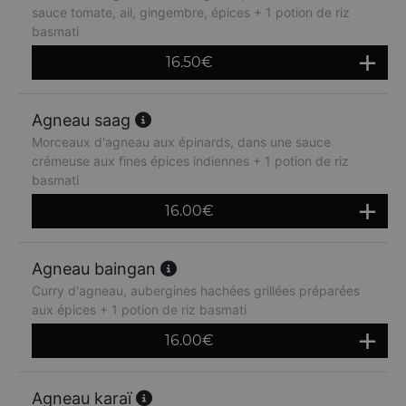
sauce tomate, ail, gingembre, épices + 1 potion de riz
basmati
16.50
€
Agneau saag
Morceaux d'agneau aux épinards, dans une sauce
crémeuse aux fines épices indiennes + 1 potion de riz
basmati
16.00
€
Agneau baingan
Curry d'agneau, aubergines hachées grillées préparées
aux épices + 1 potion de riz basmati
16.00
€
Agneau karaï