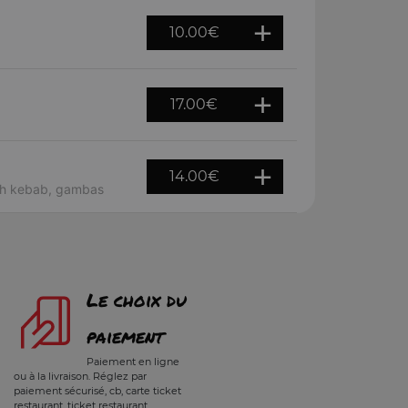
10.00
€
17.00
€
14.00
€
ekh kebab, gambas
Le choix du
paiement
Paiement en ligne
ou à la livraison. Réglez par
paiement sécurisé, cb, carte ticket
restaurant, ticket restaurant,