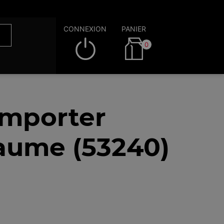
CONNEXION
PANIER
0
emporter
laume (53240)