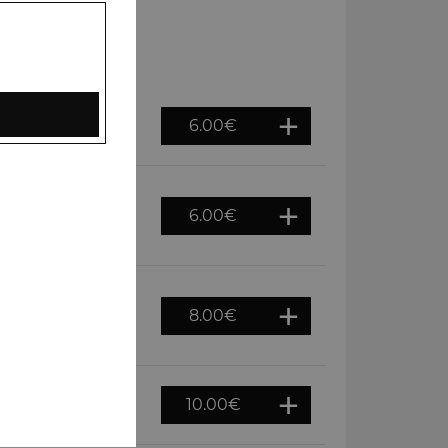
6.00
€
au four tandoor
6.00
€
riandre) et épices
8.00
€
ces variées et
10.00
€