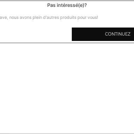
Pas intéressé(e)?
ave, nous avons plein d'autres produits pour vous!
CONTINUEZ
Poulet tandoori
Cuisse de poulet marinée aux épices maison, puis grillée 
Seekh kebab
Brochette d'agneau haché marinée aux herbes (menthe, co
maison
Poulet tikka
Dès de poulet désossé, macérés longuement dans des épi
aromates
Agnau tikka
Morceaux d'agneau mariné aux épices maison