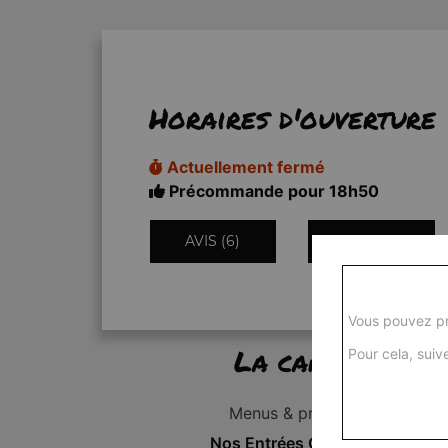
Horaires d'ouverture
Actuellement fermé
Précommande pour 18h50
AVIS (6)
INFORMATIONS
Vous pouvez pr
La carte
Pour cela, suive
Menus & promos
Nos Entrées Grillades