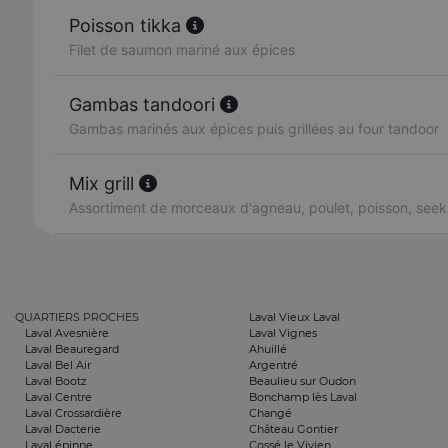
Poisson tikka
Filet de saumon mariné aux épices
Gambas tandoori
Gambas marinés aux épices puis grillées au four tandoor
Mix grill
Assortiment de morceaux d'agneau, poulet, poisson, se
QUARTIERS PROCHES
Laval Vieux Laval
Laval Avesnière
Laval Vignes
Laval Beauregard
Ahuillé
Laval Bel Air
Argentré
Laval Bootz
Beaulieu sur Oudon
Laval Centre
Bonchamp lès Laval
Laval Crossardière
Changé
Laval Dacterie
Château Gontier
Laval épinne
Cossé le Vivien