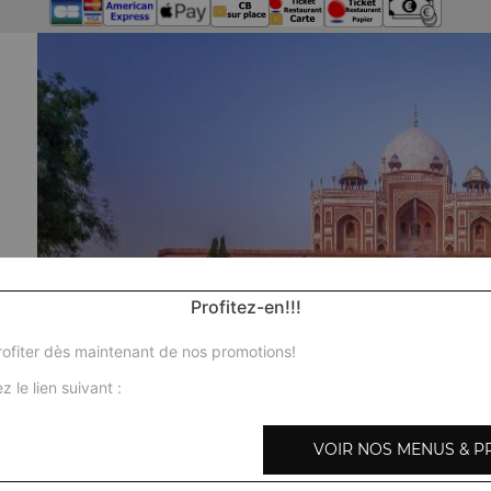
Profitez-en!!!
ofiter dès maintenant de nos promotions!
z le lien suivant :
VOIR NOS MENUS & P
Nos 