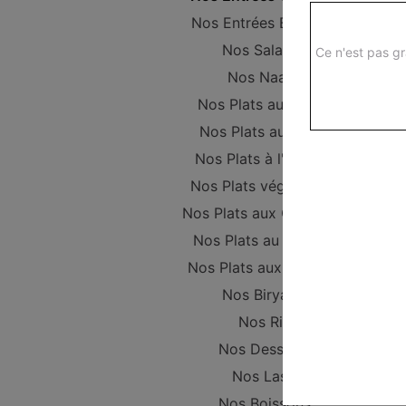
Nos Entrées Beignets
Nos Salades
Ce n'est pas gr
Nos Naans
Nos Plats au Poulet
Nos Plats au Boeuf
Nos Plats à l'Agneau
Nos Plats végétariens
Nos Plats aux Crevettes
Nos Plats au Poisson
Nos Plats aux Gambas
Nos Biryanis
Nos Riz
Nos Desserts
Nos Lassi
Nos Boissons